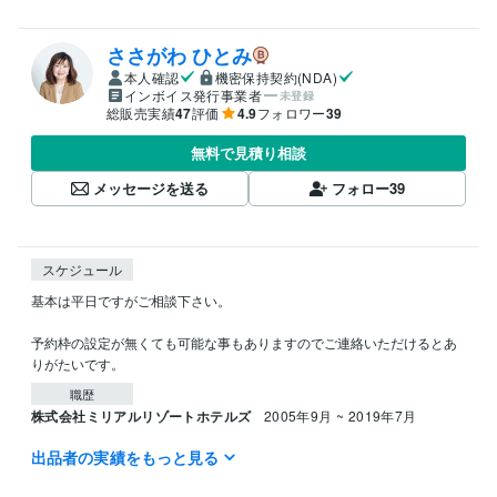
ささがわ ひとみ
本人確認
機密保持契約(NDA)
インボイス発行事業者
未登録
総販売実績
47
評価
4.9
フォロワー
39
無料で見積り相談
メッセージを送る
フォロー
39
スケジュール
基本は平日ですがご相談下さい。

予約枠の設定が無くても可能な事もありますのでご連絡いただけるとあ
りがたいです。
職歴
株式会社ミリアルリゾートホテルズ
2005年9月 ~ 2019年7月
出品者の実績をもっと見る
得意分野
悩み相談・カウンセリング
サービス業の愚痴聞きます