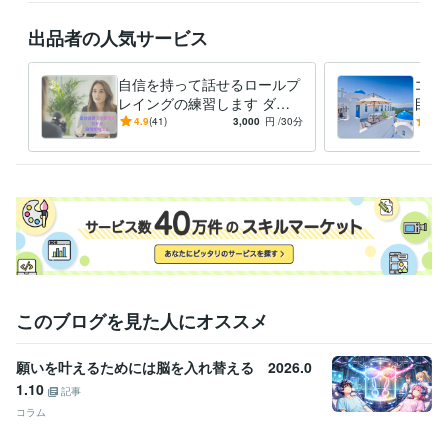
ホテル・レストラン
出品者の人気サービス
自信を持って話せるロールプ
コー
レイングの練習します ダメ
目指
出しではなく、次に何を意識
んか
4.9
(41)
3,000
円
/30分
5.0
すればいいかが分かる
このブログを見た人にオススメ
願いを叶えるためには脳を入れ替える 2026.0
1.10
記事
コラム