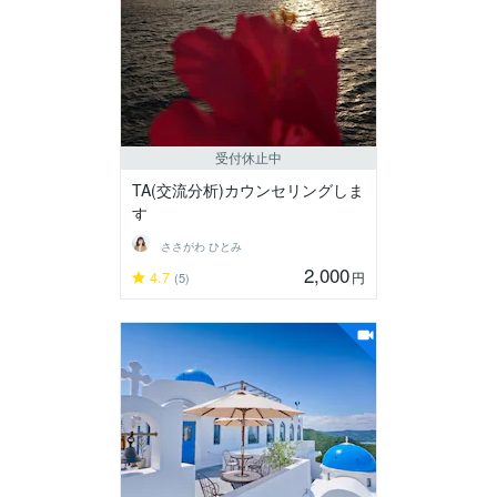
受付休止中
TA(交流分析)カウンセリングしま
す
ささがわ ひとみ
2,000
4.7
円
(5)