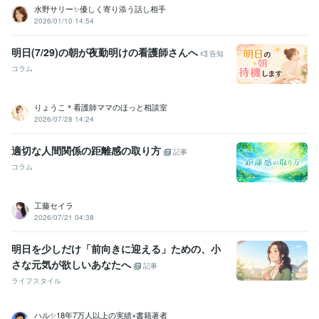
水野サリー✨優しく寄り添う話し相手
2026/01/10 14:54
明日(7/29)の朝が夜勤明けの看護師さんへ
告知
コラム
りょうこ＊看護師ママのほっと相談室
2026/07/28 14:24
適切な人間関係の距離感の取り方
記事
コラム
工藤セイラ
2026/07/21 04:38
明日を少しだけ「前向きに迎える」ための、小
さな元気が欲しいあなたへ
記事
ライフスタイル
ハル✨18年7万人以上の実績×書籍著者