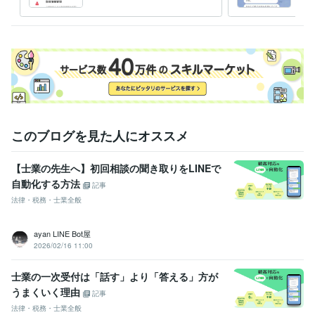
プログラミング言語・フレームワーク
予約画面
一問
COBOL:5年
CSS:10年
JavaScript:10年
Python:10年
Django:5年
jQuery:10年
Vue.js:5年
MySQL:10年
SQLite:5年
ビジネス・クリエイティブツール
WordPress:10年
Filmora:0年
得意分野
IT相談・システム開発
Webサービス開発
業務効率化のための自動化
ツール作成
このブログを見た人にオススメ
学歴
明治大学
2002年3月 ~ 2006年2月
【士業の先生へ】初回相談の聞き取りをLINEで
自動化する方法
記事
法律・税務・士業全般
ayan LINE Bot屋
2026/02/16 11:00
士業の一次受付は「話す」より「答える」方が
うまくいく理由
記事
法律・税務・士業全般