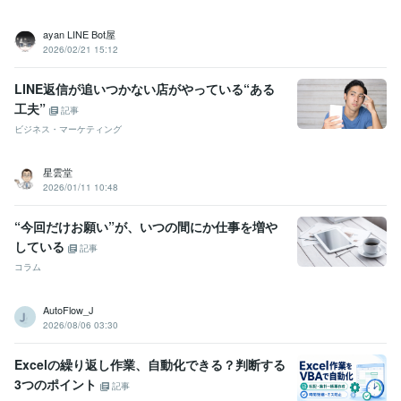
ayan LINE Bot屋
2026/02/21 15:12
LINE返信が追いつかない店がやっている“ある
工夫”
記事
ビジネス・マーケティング
星雲堂
2026/01/11 10:48
“今回だけお願い”が、いつの間にか仕事を増や
している
記事
コラム
AutoFlow_J
2026/08/06 03:30
Excelの繰り返し作業、自動化できる？判断する
3つのポイント
記事