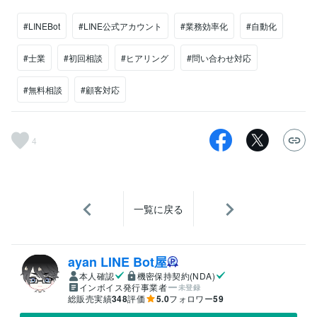
#LINEBot
#LINE公式アカウント
#業務効率化
#自動化
#士業
#初回相談
#ヒアリング
#問い合わせ対応
#無料相談
#顧客対応
4
一覧に戻る
ayan LINE Bot屋
本人確認
機密保持契約(NDA)
インボイス発行事業者
未登録
総販売実績
348
評価
5.0
フォロワー
59