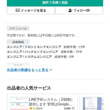
無料で見積り相談
メッセージを送る
フォロー
59
スケジュール
不定期ですが、基本的には平日夜には対応可能です。
経験職種
エンジニア / フロントエンドエンジニア
経験年数 : 10年
エンジニア / バックエンドエンジニア
経験年数 : 10年
エンジニア / システムエンジニア
経験年数 : 5年
受賞歴
出品者の実績をもっと見る
スキマ起業のススメ　番外編
スキマ起業のススメ
資格・検定
情報処理技術者（ITストラテジスト）
取得年 : 2011年
出品者の人気サービス
情報処理技術者（プロジェクトマネージャ）
取得年 : 2013年
情報処理技術者（情報セキュリティスペシャリスト）
取得年 : 2013
年
LINE予約システム（月額制）
士業の
情報処理技術者（応用情報技術者）
提供します 管理はGoogleカ
取得年 : 2009年
を作
レンダー＆お客様が迷わない
事務員
5.0
(244)
3,000
円
5.0