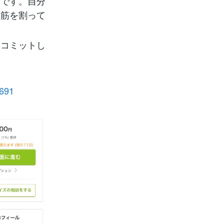
スです。自分
腹筋を割って
。
とコミットし
9691