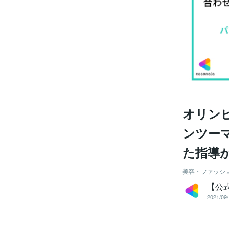
オリン
ンツー
た指導
美容・ファッシ
【公
2021/09/