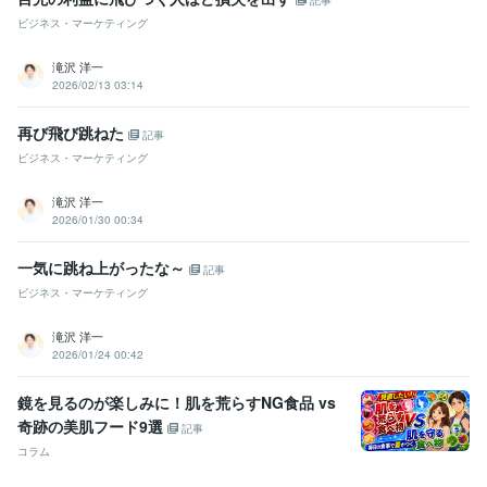
資格・検定
証券アナリスト
取得年 : 2014年
ビジネス・マーケティング
得意分野
滝沢 洋一
学習指導・資格・キャリア相談
プロトレード
2026/02/13 03:14
トレード業界
再び飛び跳ねた
記事
学歴
ビジネス・マーケティング
山形大学
1993年3月 ~ 1997年3月
滝沢 洋一
語学力
2026/01/30 00:34
英語
日常会話レベル
一気に跳ね上がったな～
記事
ビジネス・マーケティング
滝沢 洋一
2026/01/24 00:42
鏡を見るのが楽しみに！肌を荒らすNG食品 vs
奇跡の美肌フード9選
記事
コラム