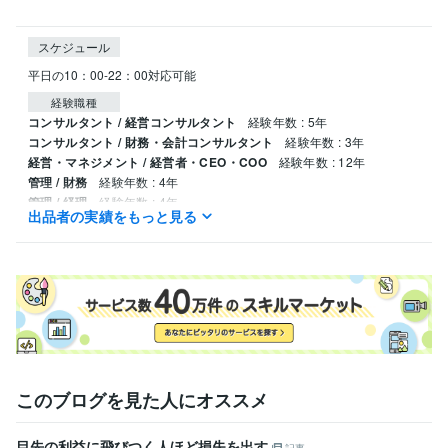
スケジュール
平日の10：00-22：00対応可能
経験職種
コンサルタント / 経営コンサルタント
経験年数 : 5年
コンサルタント / 財務・会計コンサルタント
経験年数 : 3年
経営・マネジメント / 経営者・CEO・COO
経験年数 : 12年
管理 / 財務
経験年数 : 4年
管理 / 経理
経験年数 : 4年
出品者の実績をもっと見る
職歴
トレードアイデアラボ
2012年4月 ~ 現在
受賞歴
トレード上達の教科書
初心者から達人への9つのステップ「Deep Tra
ding」
トレード特別講義「トレード戦略を先出しするための方法」
トレード特別講義「超地味だが重要なトレードの資金管理」
トレー
ド特別講義「FXと株式投資の相関性を理解する」
トレード特別講義
「新NISAで年利35％FIREを目指して」
トレード改善の教科書
30代
このブログを見た人にオススメ
からの最高の生き方
トレードマイスター
目先の利益に飛びつく人ほど損失を出す
記事