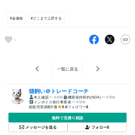
#金価格
#どこまで上昇する
5
一覧に戻る
猫飼い＠トレードコーチ
本人確認
機密保持契約(NDA)
未登録
未登録
インボイス発行事業者
未登録
総販売実績
0
評価
0.0
フォロワー
8
無料で見積り相談
メッセージを送る
フォロー
8