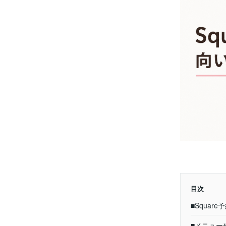
目次
■Squa
■メニュー