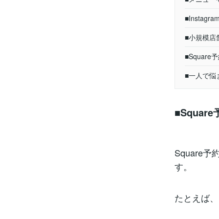
■Insta
■小規模店
■Squa
■一人で悩
■Squa
Squar
す。
たとえば、