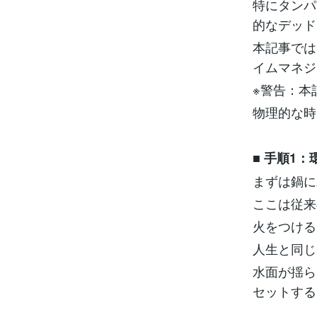
特にタンパ
的なデッ
本記事では
イムマネ
※警告：本
物理的な時
■
手順1：
まずは鍋に
ここは従
火をつける
人生と同
水面が揺ら
セットする