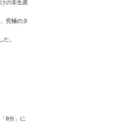
だけの非生産
）、究極のタ
した。
「8分」に