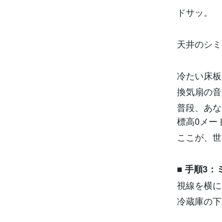
ドサッ。
天井のシミ
冷たい床板
換気扇の音
普段、あな
標高0メー
ここが、世
■
手順3：
視線を横
冷蔵庫の下