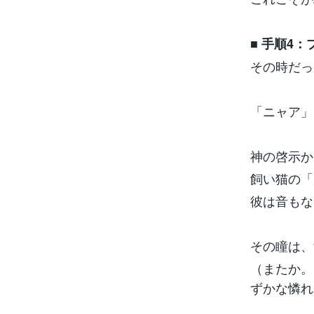
■
手順4：
その時だっ
「ニャア」
神の啓示か
飼い猫の
彼は音もな
その瞳は
（またか。
ずかな憐れ