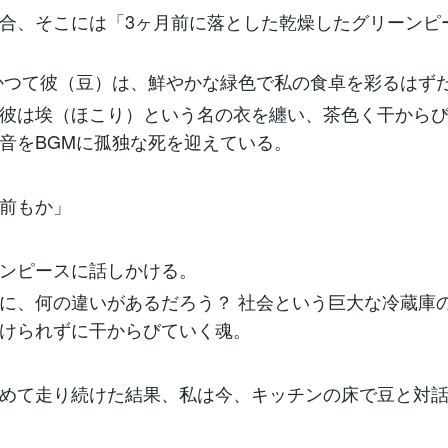
合、そこには「3ヶ月前に落とした乾燥したグリーンピ
かつて彼（豆）は、鮮やかな緑色で私の食卓を彩るはず
彼は埃（ほこり）という名の衣を纏い、茶色く干から
音をBGMに孤独な死を迎えている。
前もか」
ーンピースに話しかける。
に、何の違いがあるだろう？ 社会という巨大な冷蔵庫
つけられずに干からびていく魂。
めて走り続けた結果、私は今、キッチンの床で豆と対