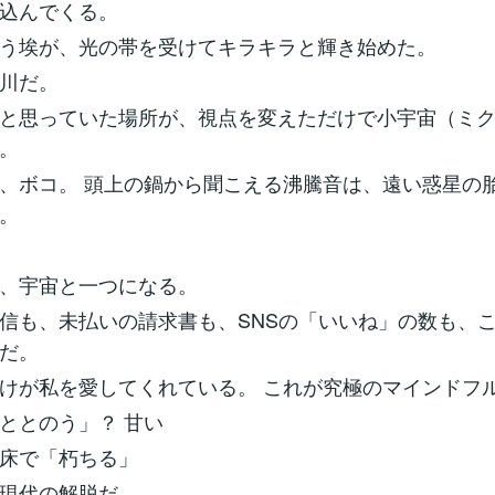
し込んでくる。
う埃が、光の帯を受けてキラキラと輝き始めた。
の川だ。
と思っていた場所が、視点を変えただけで小宇宙（ミ
る。
、ボコ。 頭上の鍋から聞こえる沸騰音は、遠い惑星の
。
で、宇宙と一つになる。
信も、未払いの請求書も、SNSの「いいね」の数も、
味だ。
けが私を愛してくれている。 これが究極のマインドフ
ととのう」？ 甘い
床で「朽ちる」
現代の解脱だ。