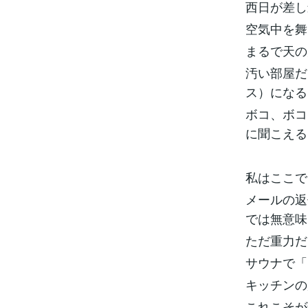
西日が差
空気中を舞
まるで天
汚い部屋だ
ス）にな
ボコ、ボコ
に聞こえる
私はここ
メールの返
では無意
ただ重力だ
サウナで「
キッチンの
これこそが