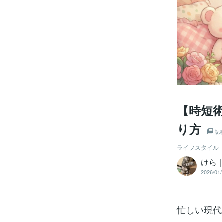
【時短
り方
記
ライフスタイル
けら
2026/01/
忙しい現代