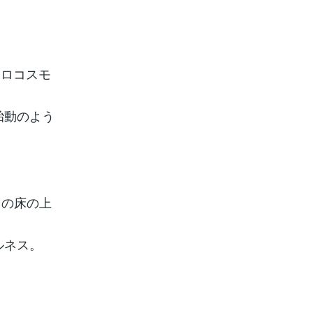
クロコスモ
胎動のよう
この床の上
ルネス。