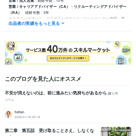
営業 / 法人営業
経験年数 : 10年
営業 / キャリアアドバイザー（CA）・リクルーティングアドバイザー
（RA）
経験年数 : 3年
カスタマーサポート・カスタマーサクセス / コールセンター管理・運
出品者の実績をもっと見る
営
経験年数 : 15年
このブログを見た人にオススメ
不安が消えないのは、前に進みたい気持ちがあるから
記事
コラム
flattain
2026/01/18 09:18
第二章 第五話 受け取ることさえ、しなくな