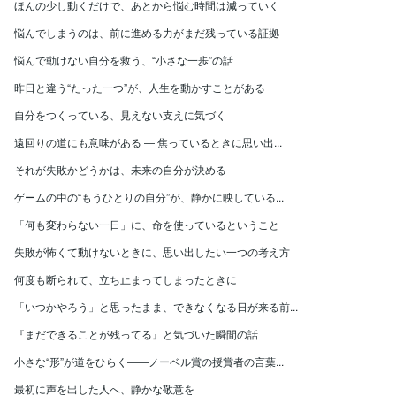
ほんの少し動くだけで、あとから悩む時間は減っていく
悩んでしまうのは、前に進める力がまだ残っている証拠
悩んで動けない自分を救う、“小さな一歩”の話
昨日と違う“たった一つ”が、人生を動かすことがある
自分をつくっている、見えない支えに気づく
遠回りの道にも意味がある ― 焦っているときに思い出...
それが失敗かどうかは、未来の自分が決める
ゲームの中の“もうひとりの自分”が、静かに映している...
「何も変わらない一日」に、命を使っているということ
失敗が怖くて動けないときに、思い出したい一つの考え方
何度も断られて、立ち止まってしまったときに
「いつかやろう」と思ったまま、できなくなる日が来る前...
『まだできることが残ってる』と気づいた瞬間の話
小さな“形”が道をひらく――ノーベル賞の授賞者の言葉...
最初に声を出した人へ、静かな敬意を