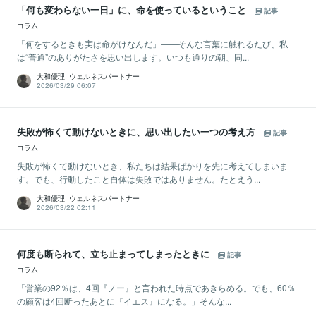
「何も変わらない一日」に、命を使っているということ
記事
コラム
「何をするときも実は命がけなんだ」――そんな言葉に触れるたび、私
は“普通”のありがたさを思い出します。いつも通りの朝、同...
大和優理_ウェルネスパートナー
2026/03/29 06:07
失敗が怖くて動けないときに、思い出したい一つの考え方
記事
コラム
失敗が怖くて動けないとき、私たちは結果ばかりを先に考えてしまいま
す。でも、行動したこと自体は失敗ではありません。たとえう...
大和優理_ウェルネスパートナー
2026/03/22 02:11
何度も断られて、立ち止まってしまったときに
記事
コラム
「営業の92％は、4回『ノー』と言われた時点であきらめる。でも、60％
の顧客は4回断ったあとに『イエス』になる。」そんな...