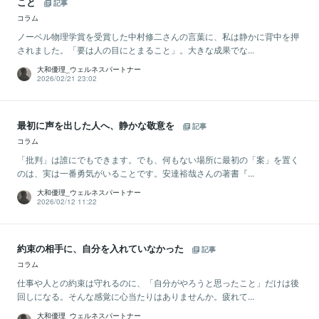
こと
記事
コラム
ノーベル物理学賞を受賞した中村修二さんの言葉に、私は静かに背中を押
されました。「要は人の目にとまること」。大きな成果でな...
大和優理_ウェルネスパートナー
2026/02/21 23:02
最初に声を出した人へ、静かな敬意を
記事
コラム
「批判」は誰にでもできます。でも、何もない場所に最初の「案」を置く
のは、実は一番勇気がいることです。安達裕哉さんの著書『...
大和優理_ウェルネスパートナー
2026/02/12 11:22
約束の相手に、自分を入れていなかった
記事
コラム
仕事や人との約束は守れるのに、「自分がやろうと思ったこと」だけは後
回しになる。そんな感覚に心当たりはありませんか。疲れて...
大和優理_ウェルネスパートナー