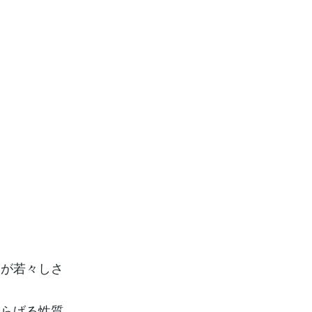
が若々しさ
と
わらげる性質