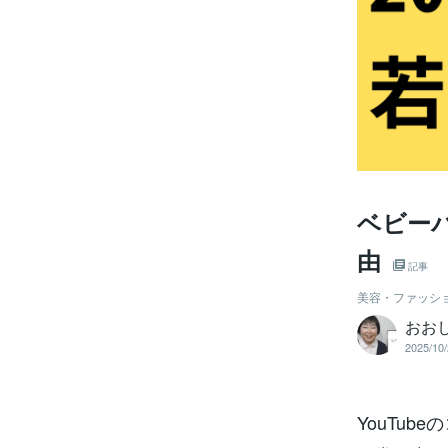
ベビー
由
記事
美容・ファッシ
おお
2025/10/
YouTu