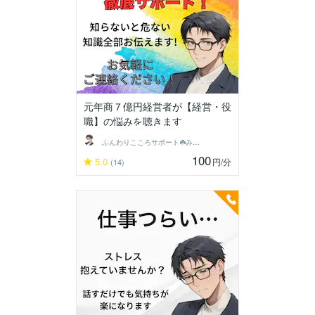
元年商７億円経営者が【経営・役
職】の悩みを聴きます
ふんわりこころサポート☘️みちまさ
100
5.0
円
/分
(14)