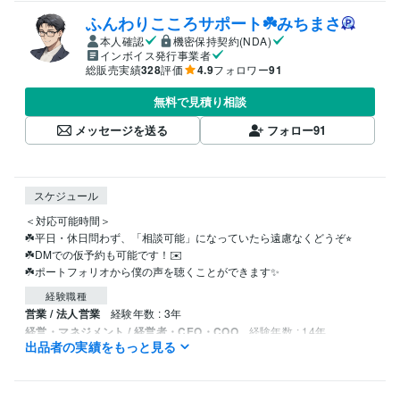
ふんわりこころサポート☘️みちまさ
本人確認
機密保持契約(NDA)
インボイス発行事業者
総販売実績
328
評価
4.9
フォロワー
91
無料で見積り相談
メッセージを送る
フォロー
91
スケジュール
＜対応可能時間＞

☘️平日・休日問わず、「相談可能」になっていたら遠慮なくどうぞ⭐︎

☘️DMでの仮予約も可能です！✉️

☘️ポートフォリオから僕の声を聴くことができます✨
経験職種
営業 / 法人営業
経験年数 : 3年
経営・マネジメント / 経営者・CEO・COO
経験年数 : 14年
出品者の実績をもっと見る
経営・マネジメント / 経営企画・経営戦略
経験年数 : 4年
経営・マネジメント / 事業企画・事業開発
経験年数 : 4年
生産・品質管理 / 生産技術・製造技術
経験年数 : 3年