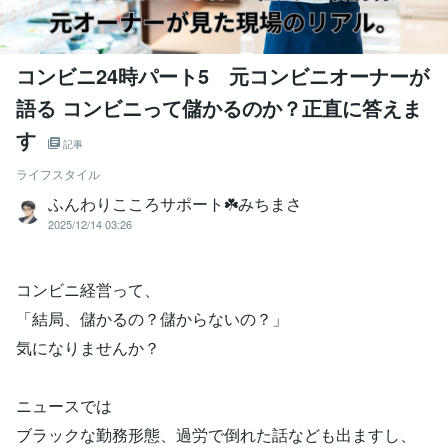
コンビニ24時パート5 元コンビニオーナーが
語る コンビニって儲かるのか？正直に答えま
す
記事
ライフスタイル
ふんわりこころサポート☘️みちまさ
2025/12/14 03:26
コンビニ経営って、
「結局、儲かるの？儲からないの？」
気になりませんか？
ニュースでは
ブラックな勤務形態、過労で倒れた話なども出ますし、