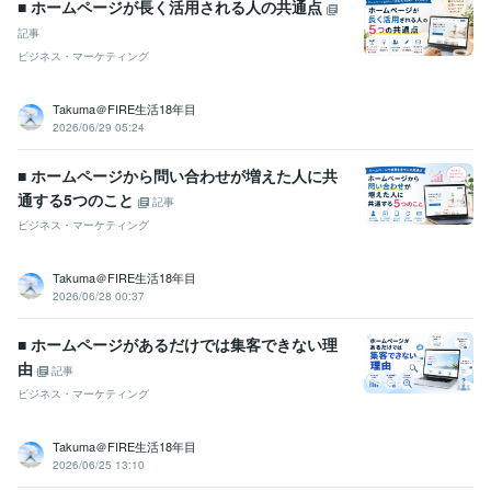
■ ホームページが長く活用される人の共通点
記事
ビジネス・マーケティング
Takuma＠FIRE生活18年目
2026/06/29 05:24
■ ホームページから問い合わせが増えた人に共
通する5つのこと
記事
ビジネス・マーケティング
Takuma＠FIRE生活18年目
2026/06/28 00:37
■ ホームページがあるだけでは集客できない理
由
記事
ビジネス・マーケティング
Takuma＠FIRE生活18年目
2026/06/25 13:10