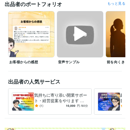
出品者のポートフォリオ
もっと見る
職歴
フランチャイズ契約店舗経営
2010年7月 ~ 2024年7月
外国コスメ販売
2020年10月 ~ 2024年10月
受賞歴
2025年ココナラスタート
ココナラ　レギュラーランク
ココナラ開
始36日プラチナランク条件　達成
ココナラ　プラチナランク
ココナ
ラ販売実績100件
ココナラ販売実績200件
ココナラ販売実績300件
資格・検定
日商簿記検定3級
取得年 : 1997年
お客様からの感想
音声サンプル
前を向くきっ
ビジネス・クリエイティブツール
ChatGPT:0年
Canva:0年
出品者の人気サービス
その他ツール
困難や挫折も諦めず挑戦し続けられる:30年
気持ちに寄り添い開業サポー
超直
経験を活かし悩みに寄り添える:20年
ト・経営提案をやります 失
音と
苦境でもユーモアを忘れず、人を安心させれること:20年
敗しない開業準備と継続経営
感力
-
(1)
10,000
円
/60分
5.0
大きな失敗から学び、次の挑戦につなげられること:30年
を経験者が伝えます！
未来
否定せず最後まで話を聞ける:14年
得意分野