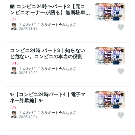
🏪 コンビニ24時〜パート2【元コ
ンビニオーナーが語る】無断駐車
のリアル🚗💨
7
ふんわりこころサポート☘️みちまさ
2025/11/11
コンビニ24時 パート3｜知らない
と危ない。コンビニの本当の役割
13
ふんわりこころサポート☘️みちまさ
2025/12/02
✨【コンビニ24時パート4｜電子マ
ネー詐欺編】✨
9
ふんわりこころサポート☘️みちまさ
2025/12/04