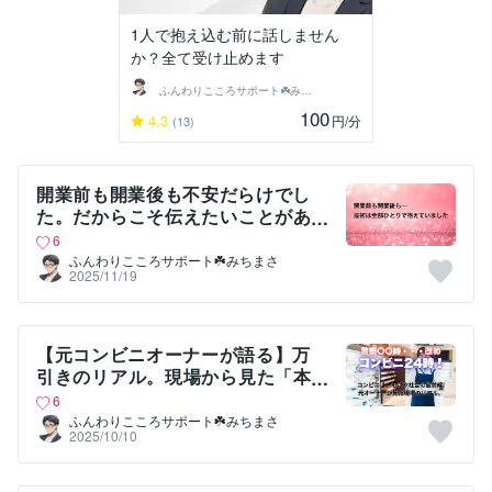
1人で抱え込む前に話しません
か？全て受け止めます
ふんわりこころサポート☘️みちまさ
100
4.3
円
/分
(13)
開業前も開業後も不安だらけでし
た。だからこそ伝えたいことがあ
ります
6
ふんわりこころサポート☘️みちまさ
2025/11/19
【元コンビニオーナーが語る】万
引きのリアル。現場から見た「本
当に迷惑」な話
6
ふんわりこころサポート☘️みちまさ
2025/10/10