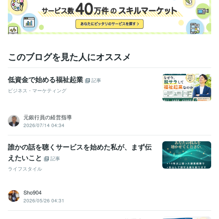
悩み相談・カウンセリング
安心できる傾聴力
再挑戦を支える経験力
人間関係に寄り添う共感力
コンサルティング・士業
経営・開業サポート
前を向くきっかけ作り
このブログを見た人にオススメ
低資金で始める福祉起業
記事
ビジネス・マーケティング
元銀行員の経営指導
2026/07/14 04:34
誰かの話を聴くサービスを始めた私が、まず伝
えたいこと
記事
ライフスタイル
Sho904
2026/05/26 04:31