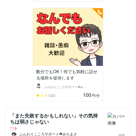
数分でもOK！何でも気軽に話せ
る場所を提供します
ふんわりこころサポート☘️みちまさ
100
4.9
円
/分
(122)
「また失敗するかもしれない」その気持
ちは弱さじゃない
9
ふんわりこころサポート☘️みちまさ