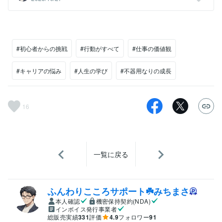
#初心者からの挑戦
#行動がすべて
#仕事の価値観
#キャリアの悩み
#人生の学び
#不器用なりの成長
16
一覧に戻る
ふんわりこころサポート☘️みちまさ
本人確認
機密保持契約(NDA)
インボイス発行事業者
総販売実績
331
評価
4.9
フォロワー
91