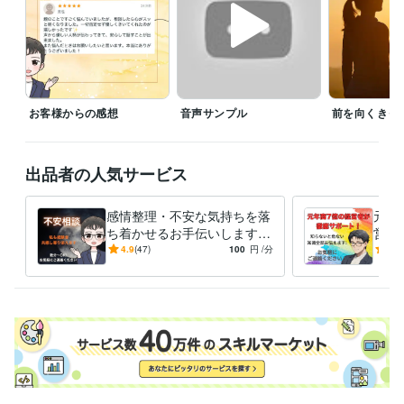
受賞歴
2025年ココナラスタート
ココナラ　レギュラーランク
ココナラ開
始36日プラチナランク条件　達成
ココナラ　プラチナランク
ココナ
ラ販売実績100件
ココナラ販売実績200件
ココナラ販売実績300件
資格・検定
日商簿記検定3級
取得年 : 1997年
お客様からの感想
音声サンプル
前を向くきっ
ビジネス・クリエイティブツール
ChatGPT:0年
Canva:0年
出品者の人気サービス
その他ツール
困難や挫折も諦めず挑戦し続けられる:30年
感情整理・不安な気持ちを落
元年
経験を活かし悩みに寄り添える:20年
ち着かせるお手伝いします
営・
苦境でもユーモアを忘れず、人を安心させれること:20年
私も苦しんだ！ふんわりした
私も
4.9
(47)
100
円
/分
5.0
大きな失敗から学び、次の挑戦につなげられること:30年
声で安心できる時間を提供し
ず】
ます
んか
否定せず最後まで話を聞ける:14年
得意分野
悩み相談・カウンセリング
安心できる傾聴力
再挑戦を支える経験力
人間関係に寄り添う共感力
コンサルティング・士業
経営・開業サポート
前を向くきっかけ作り