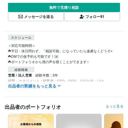
無料で見積り相談
メッセージを送る
フォロー
91
スケジュール
＜対応可能時間＞

☘️平日・休日問わず、「相談可能」になっていたら遠慮なくどうぞ⭐︎

☘️DMでの仮予約も可能です！✉️

☘️ポートフォリオから僕の声を聴くことができます✨
経験職種
営業 / 法人営業
経験年数 : 3年
経営・マネジメント / 経営者・CEO・COO
経験年数 : 14年
出品者の実績をもっと見る
経営・マネジメント / 経営企画・経営戦略
経験年数 : 4年
経営・マネジメント / 事業企画・事業開発
経験年数 : 4年
生産・品質管理 / 生産技術・製造技術
経験年数 : 3年
出品者のポートフォリオ
もっと見る
職歴
フランチャイズ契約店舗経営
2010年7月 ~ 2024年7月
外国コスメ販売
2020年10月 ~ 2024年10月