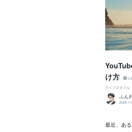
YouT
け方
記
ライフスタイル
ふん
2025/11/
最近、ある