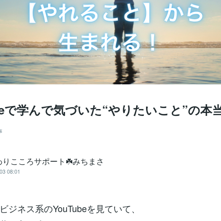
ubeで学んで気づいた“やりたいこと”の本
事
わりこころサポート☘️みちまさ
03 08:01
ビジネス系のYouTubeを見ていて、