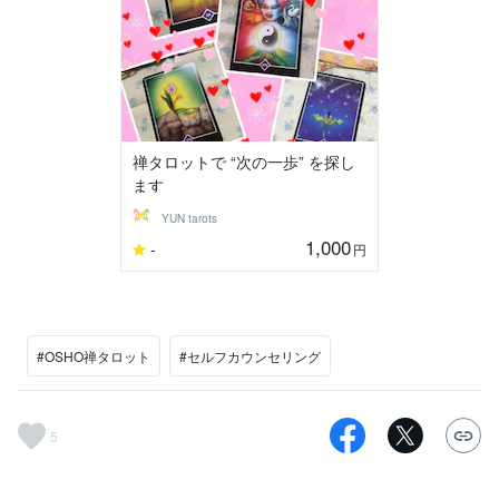
禅タロットで “次の一歩” を探し
ます
YUN tarots
1,000
-
円
#OSHO禅タロット
#セルフカウンセリング
5