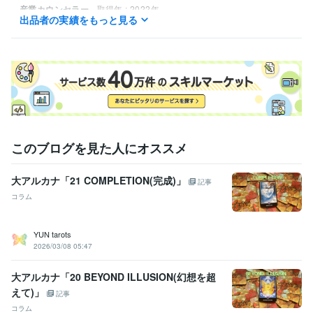
産業カウンセラー
取得年 : 2022年
出品者の実績をもっと見る
ビジネス・クリエイティブツール
ペライチ:5年
Excel:20年
Google スプレッドシート:6年
Google ドキュメント:6年
PowerPoint:20年
Word:20年
ChatGPT:2年
このブログを見た人にオススメ
大アルカナ「21 COMPLETION(完成)」
記事
コラム
YUN tarots
2026/03/08 05:47
大アルカナ「20 BEYOND ILLUSION(幻想を超
えて)」
記事
コラム