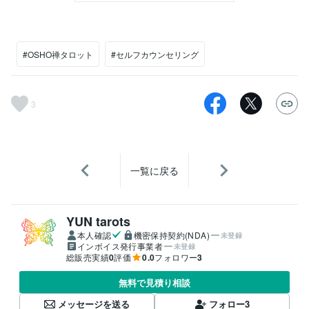
#OSHO禅タロット
#セルフカウンセリング
3
一覧に戻る
YUN tarots
本人確認
機密保持契約(NDA)
未登録
インボイス発行事業者
未登録
総販売実績
0
評価
0.0
フォロワー
3
無料で見積り相談
メッセージを送る
フォロー
3