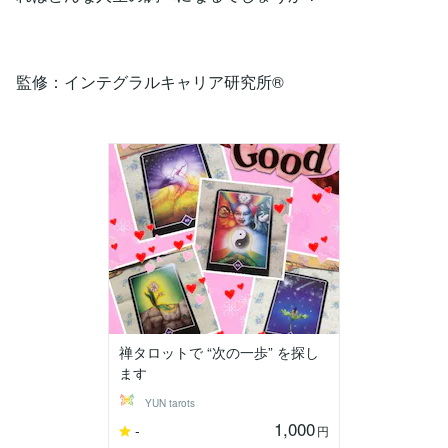
監修：インテグラルキャリア研究所®
禅タロットで “次の一歩” を探し
ます
YUN tarots
1,000
-
円