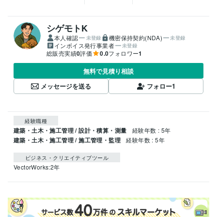
シゲモトK
本人確認
機密保持契約(NDA)
未登録
未登録
インボイス発行事業者
未登録
総販売実績
0
評価
0.0
フォロワー
1
無料で見積り相談
メッセージを送る
フォロー
1
経験職種
建築・土木・施工管理 / 設計・積算・測量
経験年数 : 5年
建築・土木・施工管理 / 施工管理・監理
経験年数 : 5年
ビジネス・クリエイティブツール
VectorWorks:2年