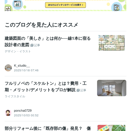
このブログを見た人にオススメ
建築図面の「美しさ」とは何か──線1本に宿る
設計者の意図
記事
デザイン・イラスト
K_studio__
2025/10/18 07:46
フルリノベの「スケルトン」とは？費用・工
期・メリット/デメリットをプロが解説
記事
ライフスタイル
poncha0729
2025/10/03 00:52
部分リフォーム後に「既存部の傷」発見？ 傷