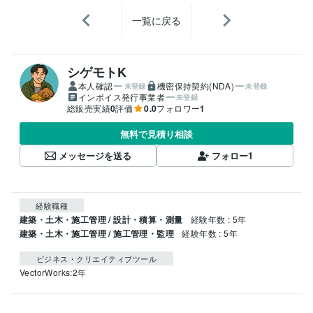
一覧に戻る
シゲモトK
本人確認
機密保持契約(NDA)
未登録
未登録
インボイス発行事業者
未登録
総販売実績
0
評価
0.0
フォロワー
1
無料で見積り相談
メッセージを送る
フォロー
1
経験職種
建築・土木・施工管理 / 設計・積算・測量
経験年数 : 5年
建築・土木・施工管理 / 施工管理・監理
経験年数 : 5年
ビジネス・クリエイティブツール
VectorWorks:2年