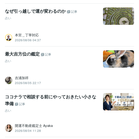
なぜ引っ越しで運が変わるのか
記事
占い
本宮＿丁寧対応
2026/08/06 04:37
最大吉方位の鑑定
記事
占い
吉浦加祥
2026/08/05 22:17
ココナラで相談する前にやっておきたい小さな
準備
記事
占い
開運不動産鑑定士 Ayaka
2026/08/04 11:28