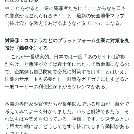
⇒ これをやると、逆に犯罪者たちに「ここからなら日本
の警察から逃れられるぞ！」と、最新の安全地帯マップ
（抜け穴）を教えてあげるようなイタチごっこになる。
対策③：ココナラなどのプラットフォーム企業に対策を丸
投げ（義務化）する
⇒ これが一番現実的。日本では一度「あのサイトは詐欺
だらけ」と悪評が立てば数十年にわたって致命傷になるの
で、企業側も自己防衛で必死に対策するはず。とはいえ、
国側のサポートも必要だし、対策をガチガチにしすぎると
一般ユーザーの利便性が下がるジレンマがある。
本職の専門家や官僚たちが長年悩んでいる理由が、自分で
考えてみてよーく分かりました。パッと解決できたら、そ
れはもはや答えを知っている「神様」です。システムとい
う巨大な網には、どうしてもすり抜けてしまう隙間がある
んですよね。