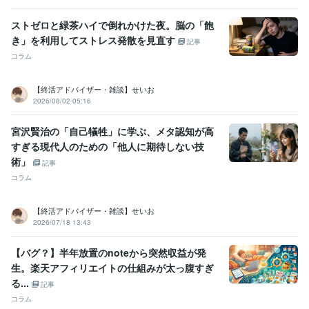
ストゼロと緑茶ハイで倒れかけた夜。脳の「飽
き」を利用してストレス発散を見直す
記事
コラム
【終活アドバイザー・雑談】せいお
2026/08/02 05:16
宮沢賢治の「自己犠牲」に学ぶ、メタ認知が高
すぎる現代人のための「他人に期待しない技
術」
記事
コラム
【終活アドバイザー・雑談】せいお
2026/07/18 13:43
【バグ？】半年放置のnoteから突然収益が発
生。楽天アフィリエイトの仕組みが太っ腹すぎ
る...
記事
コラム