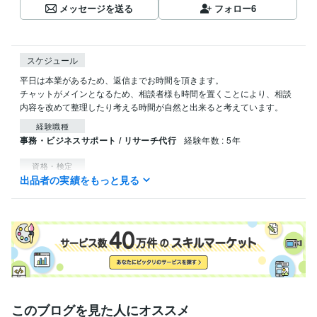
メッセージを送る
フォロー
6
スケジュール
平日は本業があるため、返信までお時間を頂きます。

チャットがメインとなるため、相談者様も時間を置くことにより、相談
内容を改めて整理したり考える時間が自然と出来ると考えています。
経験職種
事務・ビジネスサポート / リサーチ代行
経験年数 : 5年
資格・検定
出品者の実績をもっと見る
ITパスポート
取得年 : 2016年
上級心理カウンセラー
取得年 : 2022年
メンタルヘルスマネジメント検定
取得年 : 2021年
終活アドバイザー
取得年 : 2025年
ビジネス・クリエイティブツール
Excel:5年
Google スプレッドシート:5年
Google スライド:0年
Google ドキュメント:0年
PowerPoint:0年
Word:0年
学歴
このブログを見た人にオススメ
山口大学
2017年3月 ~ 2021年2月