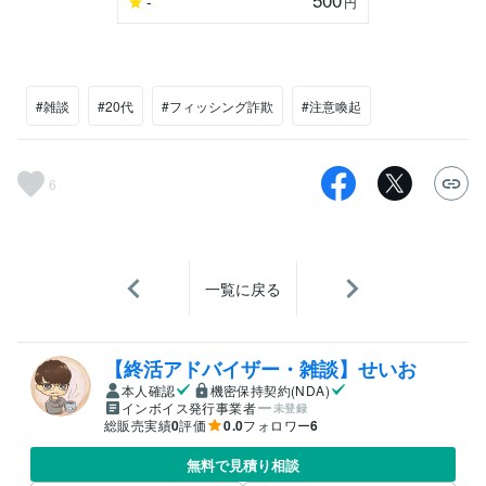
-
円
#雑談
#20代
#フィッシング詐欺
#注意喚起
6
一覧に戻る
【終活アドバイザー・雑談】せいお
本人確認
機密保持契約(NDA)
インボイス発行事業者
未登録
総販売実績
0
評価
0.0
フォロワー
6
無料で見積り相談