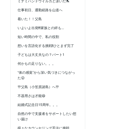
ミナミハンドウイルカと泳いだ🐬
仕事初日、通勤経路を山道へ
着いた！！父島
いよいよ出発❗❗家族との絆も...
短い時間の中で、私の役割
想いを言語化する挑戦❗ひとまず完了
子どもは大丈夫なの？パート1
何かもの足りない。。。
“体の感覚”から深い気づきにつながっ
た😲
🎊父島（小笠原諸島）へ🎊
不器用さは才能😆
結婚式記念日15周年。。。
自然の中で支援者をサポートしたい想
い届け
様々なカウンセリング手法に挑戦