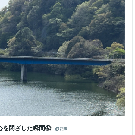
心を閉ざした瞬間😱
記事