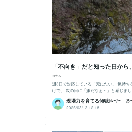
「不向き」だと知った日から
コラム
週3日で対応している「死にたい」 気持ち
けで、 次の日に「嫌だなぁ～」と感じました
現場力を育てる傾聴ﾄﾚｰﾅｰ 
2026/03/13 12:18