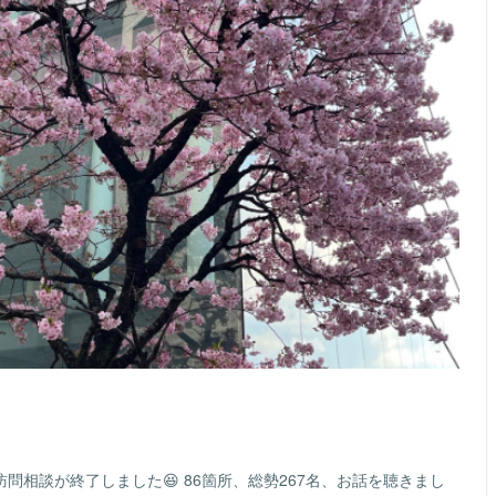
問相談が終了しました😆 86箇所、総勢267名、お話を聴きまし