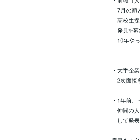
・前職（人
7月の頭と
高校生採
発見✨募集
10年やっ
・大手企業
2次面接
・1年前、
仲間の人
して発表す