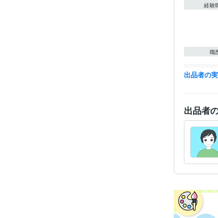
経験
職
資格・
出品者の
得意
出品者
学