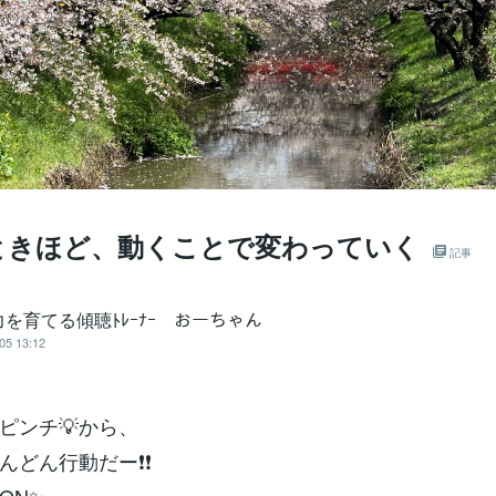
ときほど、動くことで変わっていく
記事
を育てる傾聴ﾄﾚｰﾅｰ おーちゃん
05 13:12
ピンチ💡から、
んどん行動だー❗❗