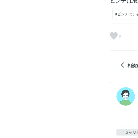
ピンチは成
#ピンチはチ
8
相談
スケジ