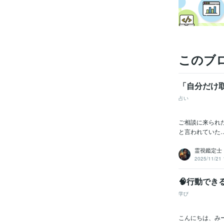
このブ
「自分だけ
占い
ご相談に来られ
と言われていた
霊視鑑定士
2025/11/21 
🧠行動で
学び
こんにちは、み