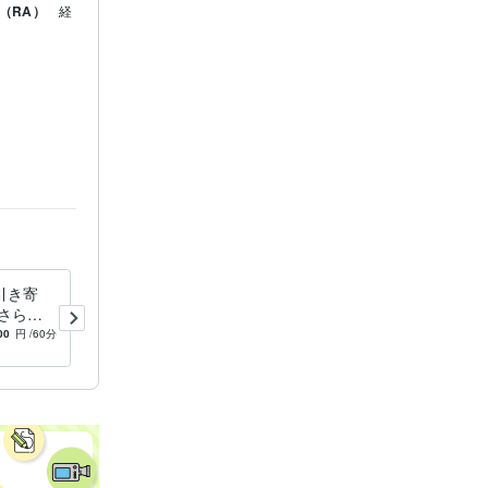
（RA）
経
グ
引き寄
本当にやりたいことで自信を
さらっ
持って踏み出せます 人事歴2
ルフイメ
0年×カウンセラー歴14年！
00
円
/60分
5.0
(3)
1,500
円
/60分
経験豊富なプロがサポート