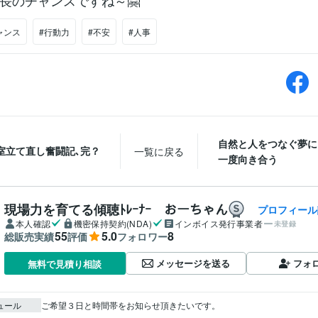
長のチャンスですね～🤗
ャンス
#行動力
#不安
#人事
自然と人をつなぐ夢に
室立て直し奮闘記､完？
一覧に戻る
一度向き合う
現場力を育てる傾聴ﾄﾚｰﾅｰ おーちゃん
プロフィール
本人確認
機密保持契約(NDA)
インボイス発行事業者
未登録
55
5.0
8
総販売実績
評価
フォロワー
メッセージを送る
フォ
無料で見積り相談
ュール
ご希望３日と時間帯をお知らせ頂きたいです。