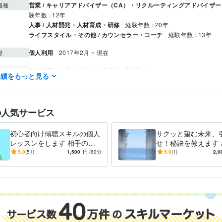
営業 / キャリアアドバイザー（CA）・リクルーティングアドバイザー
職種
験年数 : 12年
人事 / 人材開発・人材育成・研修
経験年数 : 20年
ライフスタイル・その他 / カウンセラー・コーチ
経験年数 : 13年
個人利用
2017年2月 ~ 現在
歴
キャリアコンサルタント
取得年 : 2012年
検定
実績をもっと見る
産業カウンセラー
取得年 : 2011年
衛生管理者
取得年 : 2006年
悩み相談・カウンセリング
カウンセリング、傾聴スキル、コーチン
分野
の人気サービス
学習指導・資格・キャリア相談
願望実現、セルフイメージアップ
初心者向け傾聴スキルの個人
サクッと望む未来、
明治大学
2013年3月 ~ 2017年2月
歴
レッスンをします 相手の心
せ！秘訣を教えます 
と本音が分る話の聴き方です
と成功するためのセ
5.0
(51)
1,500
円
/60分
5.0
(1)
2,0
ージの作り方