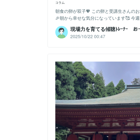
コラム
朝食の卵が双子💖 この卵と受講生さんの
🎉朝から幸せな気分になっています🥰 今
現場力を育てる傾聴ﾄﾚｰﾅｰ 
2025/10/22 00:47