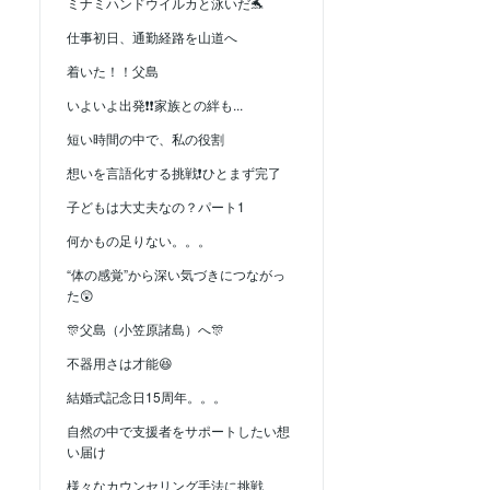
ミナミハンドウイルカと泳いだ🐬
仕事初日、通勤経路を山道へ
着いた！！父島
いよいよ出発❗❗家族との絆も...
短い時間の中で、私の役割
想いを言語化する挑戦❗ひとまず完了
子どもは大丈夫なの？パート1
何かもの足りない。。。
“体の感覚”から深い気づきにつながっ
た😲
🎊父島（小笠原諸島）へ🎊
不器用さは才能😆
結婚式記念日15周年。。。
自然の中で支援者をサポートしたい想
い届け
様々なカウンセリング手法に挑戦