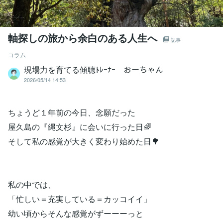
軸探しの旅から余白のある人生へ
記事
コラム
現場力を育てる傾聴ﾄﾚｰﾅｰ おーちゃん
2026/05/14 14:53
ちょうど１年前の今日、念願だった
屋久島の『縄文杉』に会いに行った日🌈
そして私の感覚が大きく変わり始めた日🌳
私の中では、
「忙しい＝充実している＝カッコイイ」
幼い頃からそんな感覚がずーーーっと