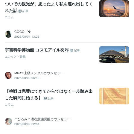
ついでの観光が、思ったより私を連れ出してく
れた話
記事
コラム
COCO⋰✤
2026/08/04 13:25
宇宙科学博物館 コスモアイル羽咋
記事
エンタメ・趣味
Mika✨上級メンタルカウンセラー
2026/08/02 06:42
【挑戦は完璧にできてからではなく一歩踏み出
した瞬間に始まる】
記事
コラム
＊ひろみ＊潜在意識覚醒カウンセラー
2026/08/02 22:54