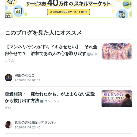
明治大学
2013年3月 ~ 2017年2月
このブログを見た人にオススメ
【マンネリ/ケンカ/ドキドキさせたい】 それ全
部任せて？ 浴衣であの人の心を取り戻す
記事
コラム
和服のななこ
2026/08/06 02:57
恋愛相談・「嫌われたかも」が止まらない恋愛
から抜け出す方法
コンテンツ
占い
真実の霊視鑑定✨アダ369✨
2026/08/04 23:46