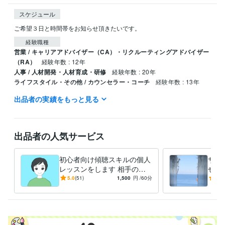
スケジュール
ご希望３日と時間帯をお知らせ頂きたいです。
経験職種
営業 / キャリアアドバイザー（CA）・リクルーティングアドバイザー
（RA）
経験年数 : 12年
人事 / 人材開発・人材育成・研修
経験年数 : 20年
ライフスタイル・その他 / カウンセラー・コーチ
経験年数 : 13年
出品者の実績をもっと見る
職歴
個人利用
2017年2月 ~ 現在
資格・検定
出品者の人気サービス
キャリアコンサルタント
取得年 : 2012年
産業カウンセラー
取得年 : 2011年
衛生管理者
取得年 : 2006年
初心者向け傾聴スキルの個人
サク
レッスンをします 相手の心
せ！
得意分野
と本音が分る話の聴き方です
と成
5.0
(51)
1,500
円
/60分
5.0
悩み相談・カウンセリング
カウンセリング、傾聴スキル、コーチン
ージ
グ
学習指導・資格・キャリア相談
願望実現、セルフイメージアップ
学歴