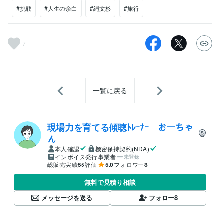
#挑戦
#人生の余白
#縄文杉
#旅行
7
一覧に戻る
現場力を育てる傾聴ﾄﾚｰﾅｰ おーちゃ
ん
本人確認
機密保持契約(NDA)
インボイス発行事業者
未登録
総販売実績
55
評価
5.0
フォロワー
8
無料で見積り相談
メッセージを送る
フォロー
8