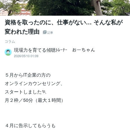
資格を取ったのに、仕事がない… そんな私が
変われた理由
記事
コラム
現場力を育てる傾聴ﾄﾚｰﾅｰ おーちゃん
2026/05/10 01:09
５月からIT企業の方の
オンラインカウンセリング、
スタートしました🏃
月２枠／50分（最大１時間）
４月に告示してもらうも