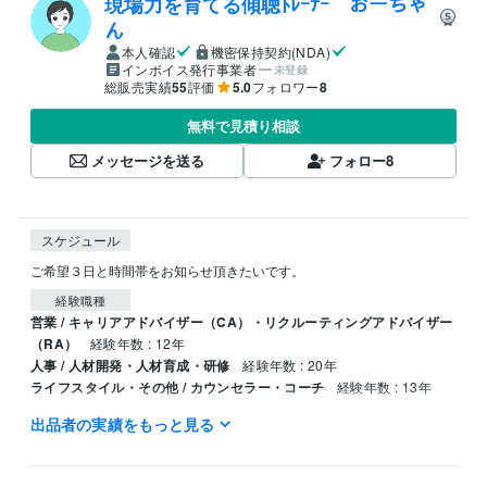
現場力を育てる傾聴ﾄﾚｰﾅｰ おーちゃ
ん
本人確認
機密保持契約(NDA)
インボイス発行事業者
未登録
総販売実績
55
評価
5.0
フォロワー
8
無料で見積り相談
メッセージを送る
フォロー
8
スケジュール
ご希望３日と時間帯をお知らせ頂きたいです。
経験職種
営業 / キャリアアドバイザー（CA）・リクルーティングアドバイザー
（RA）
経験年数 : 12年
人事 / 人材開発・人材育成・研修
経験年数 : 20年
ライフスタイル・その他 / カウンセラー・コーチ
経験年数 : 13年
出品者の実績をもっと見る
職歴
個人利用
2017年2月 ~ 現在
資格・検定