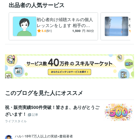
出品者の人気サービス
キャリアコンサルタント
取得年 : 2012年
産業カウンセラー
取得年 : 2011年
衛生管理者
取得年 : 2006年
初心者向け傾聴スキルの個人
サク
レッスンをします 相手の心
せ！
得意分野
と本音が分る話の聴き方です
と成
5.0
(51)
1,500
円
/60分
5.0
悩み相談・カウンセリング
カウンセリング、傾聴スキル、コーチン
ージ
グ
学習指導・資格・キャリア相談
願望実現、セルフイメージアップ
学歴
明治大学
2013年3月 ~ 2017年2月
このブログを見た人にオススメ
祝・販売実績500件突破！皆さま、ありがとうご
ざいます！
記事
ライフスタイル
ハル✨18年7万人以上の実績×書籍著者