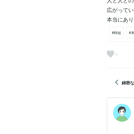
人と人との
広がってい
本当にあり
#時短
#
8
綿密