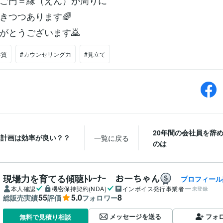
ご円＝縁（えん）が周りに
きつつあります🌈
がとうございます🙇
本質
#カウンセリング力
#見立て
20年間の会社員を辞
な計画は効率が良い？？
一覧に戻る
のは
現場力を育てる傾聴ﾄﾚｰﾅｰ おーちゃん
プロフィール
本人確認
機密保持契約(NDA)
インボイス発行事業者
未登録
55
5.0
8
総販売実績
評価
フォロワー
メッセージを送る
フォ
無料で見積り相談