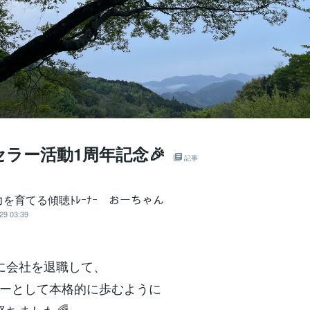
ラー活動1周年記念🎉
記事
を育てる傾聴ﾄﾚｰﾅｰ おーちゃん
29 03:39
に会社を退職して、
ーとして本格的に歩むように