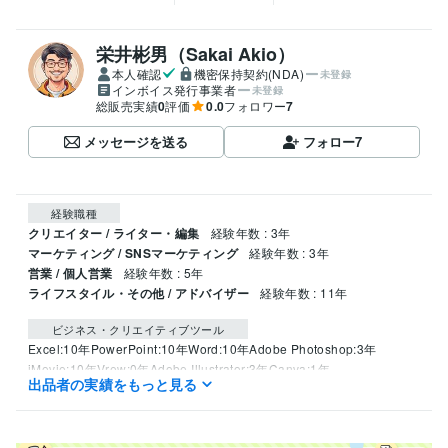
栄井彬男（Sakai Akio）
本人確認
機密保持契約(NDA)
未登録
インボイス発行事業者
未登録
総販売実績
0
評価
0.0
フォロワー
7
メッセージを送る
フォロー
7
経験職種
クリエイター / ライター・編集
経験年数 : 3年
マーケティング / SNSマーケティング
経験年数 : 3年
営業 / 個人営業
経験年数 : 5年
ライフスタイル・その他 / アドバイザー
経験年数 : 11年
ビジネス・クリエイティブツール
Excel:10年
PowerPoint:10年
Word:10年
Adobe Photoshop:3年
iMovie:10年
Vrew:0年
Adobe Illustrator:3年
Canva:1年
出品者の実績をもっと見る
Adobe InDesign:1年
GarageBand:7年
Keynote:10年