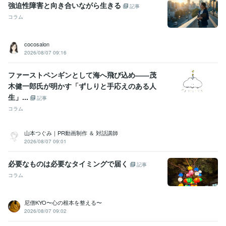
強迫性障害と向き合いながら生きる
記事
コラム
cocosalon
2026/08/07 09:16
ファーストペンギンとして海へ飛び込め――茂
木健一郎氏が明かす「ずしりと手応えのある人
生」...
記事
コラム
山本つぐみ｜PR動画制作 ＆ 対話講師
2026/08/07 09:01
必要なものは必要なタイミングで届く
記事
コラム
尼僧KYO〜心の根本を整える〜
2026/08/07 09:02