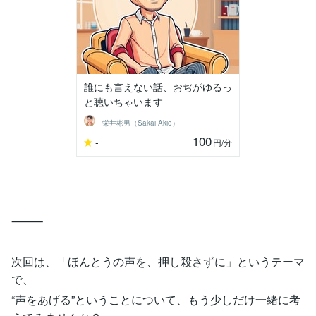
誰にも言えない話、おぢがゆるっ
と聴いちゃいます
栄井彬男（Sakai Akio）
100
-
円
/分
⸻
次回は、「ほんとうの声を、押し殺さずに」というテーマ
で、
“声をあげる”ということについて、もう少しだけ一緒に考