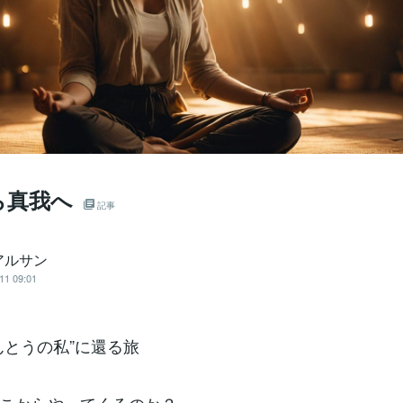
ら真我へ
記事
アルサン
11 09:01
んとうの私”に還る旅