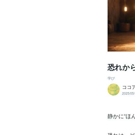
恐れか
学び
ココ
2025/05/
静かに“ほ