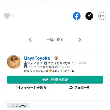
3
一覧に戻る
MayaToyoka
本人確認
機密保持契約(NDA)
未登録
インボイス発行事業者
未登録
総販売実績
39
評価
5.0
フォロワー
6
無料で見積り相談
メッセージを送る
フォロー
6
スケジュール