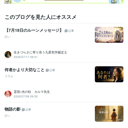
このブログを見た人にオススメ
【7月18日のルーンメッセージ】
記事
占い
生きづらさに寄り添う九星気学鑑定士
2026/07/17 09:41
何者かより大切なこと
記事
コラム
霊視×光の柱 カルマ先生
2026/07/08 09:55
物語の影
記事
占い