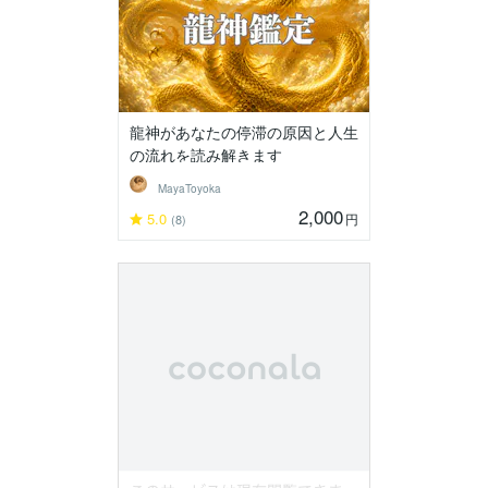
龍神があなたの停滞の原因と人生
の流れを読み解きます
MayaToyoka
2,000
5.0
円
(8)