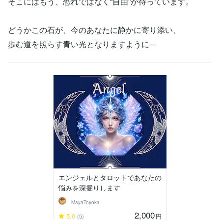
そこにはもう、恐れではなく“自由”が待っています。
どうかこの石が、今のあなたに静かに寄り添い、
歩む道を照らす青い光となりますように─
エンジェルとタロットであなたの
悩みを深掘りします
MayaToyoka
2,000
5.0
円
(5)