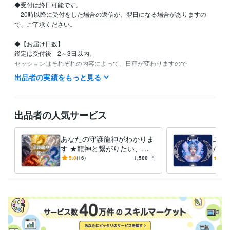
◆受付は終日可能です。

　20時以降に受付をした場合の返信が、翌日になる場合がありますの
で、ご了承ください。

◆【お届け日数】

鑑定は受付後　2～3日以内。

セッションはそれぞれの内容によって、日程が変わりますので

各セッションの説明文をご覧ください。

出品者の実績をもっと見る
◆鑑定メニューが複数ありますが、どれを選べばいいのかが分からない
ときや、

それ以外に悩みの鑑定や総合的な鑑定（龍神鑑定＋エンジェル）を申し
出品者の人気サービス
込まれたい方は

ココナラメールでご相談ください。

あなたの守護龍神がわかりま
エン
ご案内させていただきます。
す ★龍神と繋がりたい、守
たの
経験職種
って欲しい。知りたいあなた
天使
5.0
(16)
1,500
円
5.0
ライフスタイル・その他 / 占い師
経験年数 : 1年
に伝えます★
ット
得意分野
占い
タロットオラクル 龍神鑑定カラーセラピー
占い鑑定