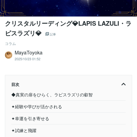
クリスタルリーディング💎LAPIS LAZULI・ラ
ピスラズリ💎
記事
コラム
MayaToyoka
2025/10/23 01:52
目次
◆真実の扉をひらく、ラピスラズリの叡智
✦経験や学びが活かされる
✦幸運を引き寄せる
✦試練と飛躍