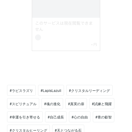
#ラピスラズリ
#LapisLazuli
#クリスタルリーディング
#スピリチュアル
#魂の進化
#真実の扉
#試練と飛躍
#幸運を引き寄せる
#自己成長
#心の自由
#青の叡智
#クリスタルヒーリング
#天とつながる石