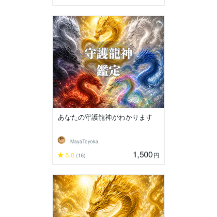
あなたの守護龍神がわかります
MayaToyoka
1,500
5.0
円
(16)