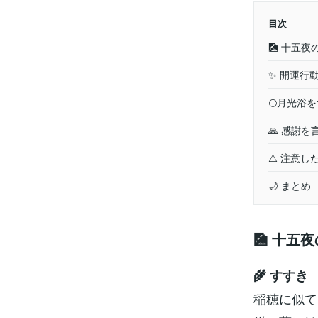
目次
🎑 十五
✨ 開運行
🌕月光浴
🙏 感謝
⚠️ 注意し
🌙 まとめ
🎑 十五
🌾 すすき
稲穂に似て