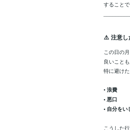
することで
_________
⚠️ 注意
この日の月
良いことも
特に避けた
•
浪費
• 悪口
• 自分を
こうした行