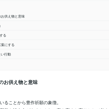
夜のお供え物と意味
動
をする
を言葉にする
たい行動
夜のお供え物と意味
いることから豊作祈願の象徴。