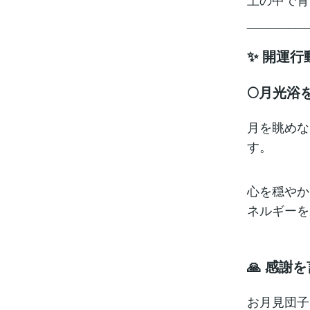
_________
✨ 開運行
🌕月光浴
月を眺めな
す。
心を穏やか
ネルギーを
🙏 感謝
お月見団子