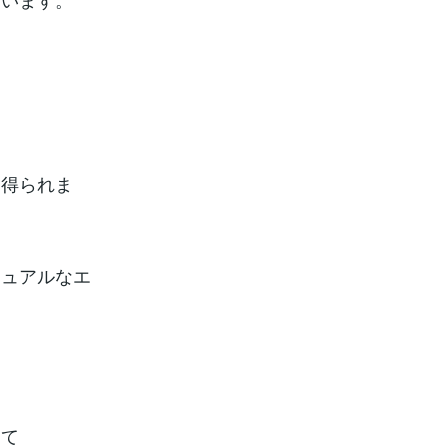
を得られま
チュアルなエ
して