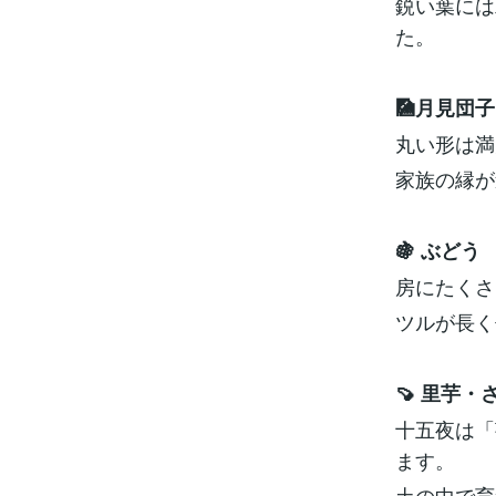
鋭い葉には
た。
🎑月見団子
丸い形は満
家族の縁が
🍇 ぶどう
房にたくさ
ツルが長く
🍠 里芋
十五夜は「
ます。
土の中で育