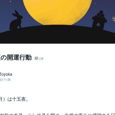
夜の開運行動
記事
Toyoka
02 11:38
（月）は十五夜。