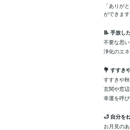
「ありがと
ができます
📝 手放
不要な思い
浄化のエネ
💐 すす
すすきや秋
玄関や窓辺
幸運を呼び
🛁 自分
お月見のあ