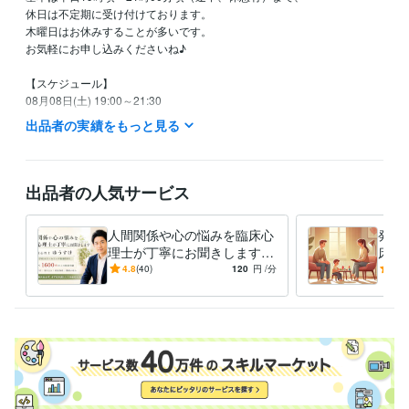
休日は不定期に受け付けております。

木曜日はお休みすることが多いです。

お気軽にお申し込みくださいね♪

【スケジュール】

08月08日(土) 19:00～21:30

08月09日(日) 19:00～21:30

出品者の実績をもっと見る
以降は未定です。

※ 以上、大まかな予定です。

出品者の人気サービス
※ 時間は変更する可能性があります。
経験職種
人間関係や心の悩みを臨床心
発達
ライフスタイル・その他 / カウンセラー・コーチ
経験年数 : 16年
理士が丁寧にお聞きします
床心
カウンセリング歴18年以上の
カウ
4.8
(40)
120
円
/分
-
(1)
職歴
臨床心理士による悩み相談
臨床
精神科クリニック
2008年11月 ~ 2012年5月
スクールカウンセラー
2009年3月 ~ 現在
私設相談室
2012年3月 ~ 現在
受賞歴
ココナラ　レギュラーランク昇格
ココナラ　ブロンズランク昇格
コ
コナラ　プラチナランク昇格