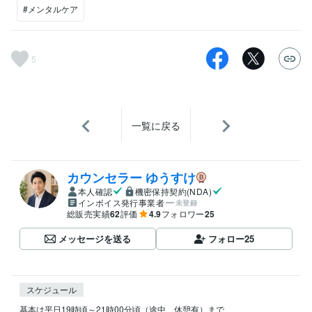
#メンタルケア
5
一覧に戻る
カウンセラー ゆうすけ
本人確認
機密保持契約(NDA)
インボイス発行事業者
未登録
総販売実績
62
評価
4.9
フォロワー
25
メッセージを送る
フォロー
25
スケジュール
基本は平日19時頃～21時00分頃（途中、休憩有）まで、
