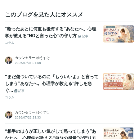
資格・検定
このブログを見た人にオススメ
臨床心理士
取得年 : 2008年
得意分野
“断ったあとに何度も後悔する”あなたへ。心理
悩み相談・カウンセリング
カウンセリング、相談
学が教える“NOと言った心”の守り方
記事
コラム
カウンセラー ゆうすけ
2026/07/31 21:58
“まだ傷ついているのに『もういいよ』と言って
しまう”あなたへ。心理学が教える“許しを急
ぐ...
記事
コラム
カウンセラー ゆうすけ
2026/07/22 23:33
“相手のほうが正しい気がして黙ってしまう”あ
なたへ。心理学が教える“自分の感覚”の守り方