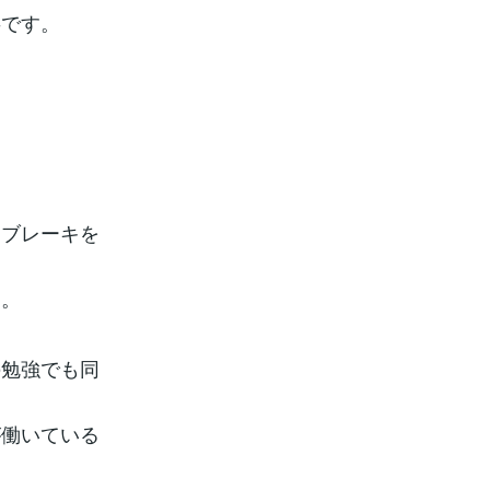
事です。
とブレーキを
す。
の勉強でも同
が働いている