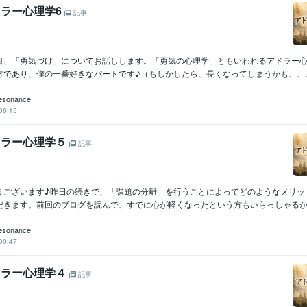
アドラー心理学6
記事
目、「勇気づけ」についてお話しします。「勇気の心理学」ともいわれるアドラー
方であり、僕の一番好きなパートです♪（もしかしたら、長くなってしまうかも、、、）
esonance
06:15
アドラー心理学５
記事
うございます♪昨日の続きで、「課題の分離」を行うことによってどのようなメリッ
だきます。前回のブログを読んで、すでに心が軽くなったという方もいらっしゃるかも
esonance
00:47
アドラー心理学４
記事