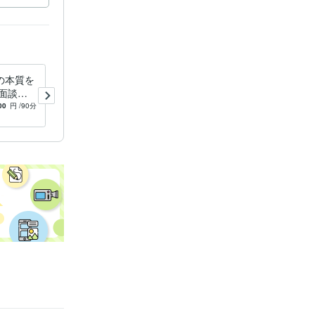
の本質を
JCDAキャリアコンサルタン
面談後
ト試験対策を行います 面接
ト付！
練習・筆記試験勉強方法につ
00
円
/90分
4.8
(10)
3,000
円
/90分
いて