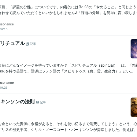
項目、「課題の分離」についてです。内容的にはRe:28の「やめること」と同じよ
わせて読んでいただくといいかもしれません♪「課題の分離」を簡単に言い表します.
esonance
06:15
スピリチュアル
記事
葉にどんなイメージを持っていますか？「スピリチュアル（spiritual）」は、「
意味を持つ英語で、語源はラテン語の「スピリトゥス（息、霊、生命力）」とい...
esonance
10:26
パーキンソンの法則
記事
お金といった資源に余裕があると、それを使い切るまで消費してしまう」という、
リスの歴史学者、シリル・ノースコート・パーキンソンが提唱しました。例えば、1時