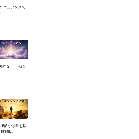
うなニュアンスで
..
精神的な」「魂に
心理的な傾向を指
間...