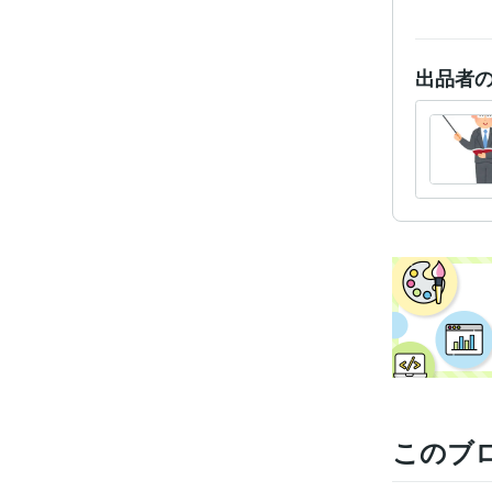
出品者
このブ