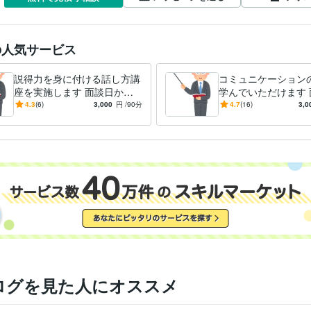
の人気サービス
説得力を身に付ける話し方講
コミュニケーション
座を実施します 面談日から
学んでいただけます 
３カ月間チャットサポート付
３カ月間DMサポー
4.3
(6)
3,000
円
/90分
4.7
(16)
3,0
ログを見た人にオススメ