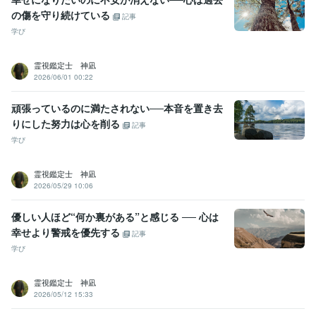
の傷を守り続けている
記事
学び
霊視鑑定士 神凪
2026/06/01 00:22
頑張っているのに満たされない──本音を置き去
りにした努力は心を削る
記事
学び
霊視鑑定士 神凪
2026/05/29 10:06
優しい人ほど“何か裏がある”と感じる ── 心は
幸せより警戒を優先する
記事
学び
霊視鑑定士 神凪
2026/05/12 15:33