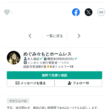
9
一覧に戻る
めぐみ☆もとホームレス
本人確認
機密保持契約(NDA)
インボイス発行事業者
未登録
総販売実績
0
評価
0.0
フォロワー
16
無料で見積り相談
メッセージを送る
フォロー
16
スケジュール
平日、休日問わず、都合の良い時間帯であればいつでもお話しします。
