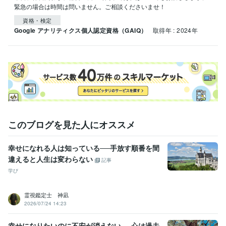
緊急の場合は時間は問いません。ご相談くださいませ！
資格・検定
Google アナリティクス個人認定資格（GAIQ）
取得年 : 2024年
このブログを見た人にオススメ
幸せになれる人は知っている──手放す順番を間
違えると人生は変わらない
記事
学び
霊視鑑定士 神凪
2026/07/24 14:23
幸せになりたいのに不安が消えない──心は過去