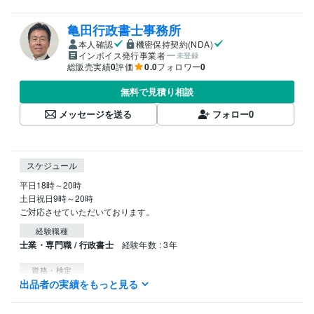
亀田行政書士事務所
本人確認
機密保持契約(NDA)
インボイス発行事業者
未登録
総販売実績
0
評価
0.0
フォロワー
0
無料で見積り相談
メッセージを送る
フォロー
0
スケジュール
平日18時～20時

土日祝日9時～20時

ご対応させていただいております。
経験職種
士業・専門職 / 行政書士
経験年数 : 3年
資格・検定
出品者の実績をもっと見る
行政書士
取得年 : 2021年