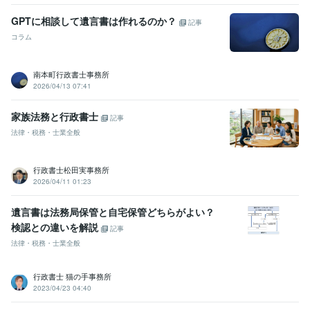
GPTに相談して遺言書は作れるのか？
記事
コラム
南本町行政書士事務所
2026/04/13 07:41
家族法務と行政書士
記事
法律・税務・士業全般
行政書士松田実事務所
2026/04/11 01:23
遺言書は法務局保管と自宅保管どちらがよい？
検認との違いを解説
記事
法律・税務・士業全般
行政書士 猫の手事務所
2023/04/23 04:40