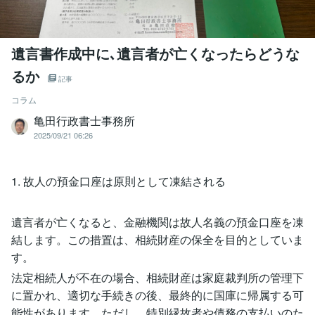
遺言書作成中に､遺言者が亡くなったらどうな
るか
記事
コラム
亀田行政書士事務所
2025/09/21 06:26
1. 故人の預金口座は原則として凍結される
遺言者が亡くなると、金融機関は故人名義の預金口座を凍
結します。この措置は、相続財産の保全を目的としていま
す。
法定相続人が不在の場合、相続財産は家庭裁判所の管理下
に置かれ、適切な手続きの後、最終的に国庫に帰属する可
能性があります。ただし、特別縁故者や債務の支払いのた