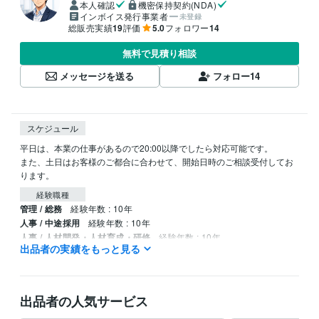
本人確認
機密保持契約(NDA)
インボイス発行事業者
未登録
総販売実績
19
評価
5.0
フォロワー
14
無料で見積り相談
メッセージを送る
フォロー
14
スケジュール
平日は、本業の仕事があるので20:00以降でしたら対応可能です。

また、土日はお客様のご都合に合わせて、開始日時のご相談受付してお
ります。
経験職種
管理 / 総務
経験年数 : 10年
人事 / 中途採用
経験年数 : 10年
人事 / 人材開発・人材育成・研修
経験年数 : 10年
出品者の実績をもっと見る
資格・検定
日商簿記検定2級
取得年 : 2017年
出品者の人気サービス
プログラミング言語・フレームワーク
Python:1年