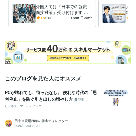
外国人向け「日本での就職・
人事
ビジネス・クリエイティブツール
面接対策」受け付けます 日
動を
WordPress:3年
Excel:20年
Google スプレッドシート:4年
本の就職・面接を成功させる
なた
5.0
(16)
6,000
円
/60分
5.0
Google ドキュメント:2年
PowerPoint:20年
Word:15年
サポート!
て、
す
得意分野
学習指導・資格・キャリア相談
転職相談
学歴
青山学院大学
2009年3月 ~ 2013年2月
語学力
英語
ビジネスレベル
このブログを見た人にオススメ
PCが壊れても、待ったなし。 便利な時代の「思
考停止」を防ぐ引き出しの増やし方
記事
ビジネス・マーケティング
田中＠現場25年の伴走ディレクター
2026/08/03 23:31