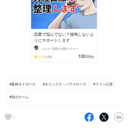
恋愛で悩んでない？後悔しないよ
うにサポートします
ハルマ✨関西の傾聴マスター
100
5.0
円
/分
(108)
#阪神タイガース
#オリックス・バファローズ
#ファン心理
#弱小チーム
3