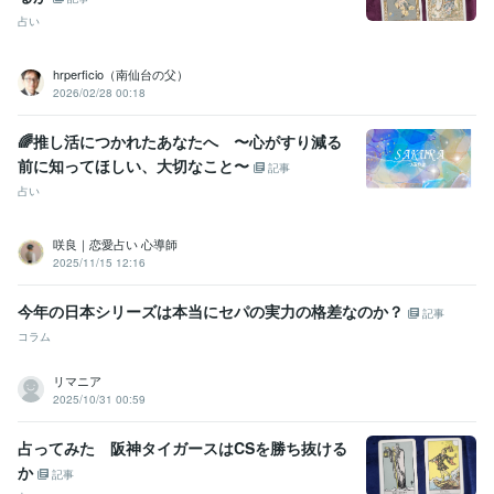
占い
hrperficio（南仙台の父）
2026/02/28 00:18
🌈推し活につかれたあなたへ 〜心がすり減る
前に知ってほしい、大切なこと〜
記事
占い
咲良｜恋愛占い 心導師
2025/11/15 12:16
今年の日本シリーズは本当にセパの実力の格差なのか？
記事
コラム
リマニア
2025/10/31 00:59
占ってみた 阪神タイガースはCSを勝ち抜ける
か
記事