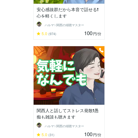
安心感抜群だから本音で話せる❗️
心を軽くします
ハルマ✨関西の傾聴マスター
100
5.0
円
/分
(974)
関西人と話してストレス発散❗️愚
痴も雑談も聴きます
ハルマ✨関西の傾聴マスター
100
5.0
円
/分
(31)