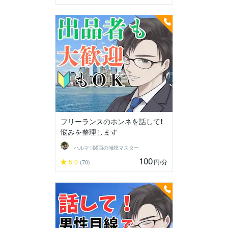
フリーランスのホンネを話して❗️
悩みを整理します
ハルマ✨関西の傾聴マスター
100
5.0
円
/分
(70)