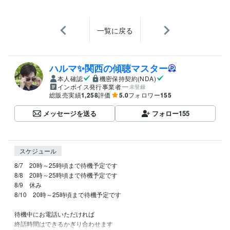
一覧に戻る
ハルマ✨関西の傾聴マスター
本人確認
機密保持契約(NDA)
インボイス発行事業者
未登録
総販売実績
1,258
評価
5.0
フォロワー
155
メッセージを送る
フォロー
155
スケジュール
8/7　20時～25時頃まで待機予定です

8/8　20時～25時頃まで待機予定です

8/9　休み

8/10　20時～25時頃まで待機予定です

待機中にお電話いただければ

終話時間はできるかぎり合わせます
