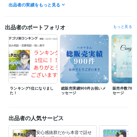
出品者の実績をもっと見る
待機予定時間は前後する場合や直前に変更になることもあります

よく待機している時間帯は20:00～25:00くらいです

出品者のポートフォリオ
もっと見る
「普通に話せる友達がほしい」と感じている方はぜひお話しましょう！

「どう思いますか？」と意見を求められた場合はできるかぎり率直な意
見をお伝えさせていただきます

お聞きした情報につきましては

秘密厳守しますので

安心してなんでもお話くださいね✨
経験職種
営業 / 法人営業
経験年数 : 2年
営業 / 営業事務・アシスタント
経験年数 : 1年
ランキング1位になりまし
総販売実績900件お祝いメ
販売件数700
管理 / 経理
た！
経験年数 : 3年
ッセージ
セージ
管理 / 総務
経験年数 : 2年
事務・ビジネスサポート / 事務（一般事務）
経験年数 : 10年
受賞歴
出品者の人気サービス
ココナラレギュラーランク
ココナラゴールドランク
ココナラプラチ
ナランク
ココナラ販売実績100件達成！
ココナラ販売実績300件達
安心感抜群だから本音で話せ
フリ
成！
ココナラ販売実績500件達成！