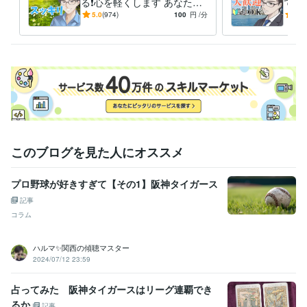
る❗️心を軽くします あなたの
て❗
気持ちを最優先✨否定せず秘
ラ出
5.0
(974)
100
円
/分
5.0
資格・検定
密厳守！愚痴・雑談OK
てね
メンタル心理カウンセラー
取得年 : 2023年
上級心理カウンセラー
取得年 : 2024年
行動心理士
取得年 : 2024年
このブログを見た人にオススメ
プロ野球が好きすぎて【その1】阪神タイガース
記事
コラム
ハルマ✨関西の傾聴マスター
2024/07/12 23:59
占ってみた 阪神タイガースはリーグ連覇でき
るか
記事