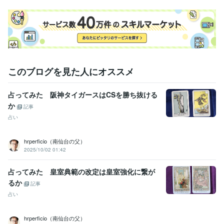
このブログを見た人にオススメ
占ってみた 阪神タイガースはCSを勝ち抜ける
か
記事
占い
hrperficio（南仙台の父）
2025/10/02 01:42
占ってみた 皇室典範の改定は皇室強化に繋が
るか
記事
占い
hrperficio（南仙台の父）