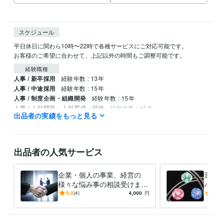
スケジュール
平日休日に関わら10時〜22時で各種サービスにご対応可能です。

お客様のご希望に合わせて、上記以外の時間もご調整可能です。
経験職種
人事 / 新卒採用
経験年数 : 13年
人事 / 中途採用
経験年数 : 15年
人事 / 制度企画・組織開発
経験年数 : 15年
人事 / 人材開発・人材育成・研修
経験年数 : 15年
出品者の実績をもっと見る
生産・品質管理 / 生産技術・製造技術
経験年数 : 10年
得意分野
学習指導・資格・キャリア相談
求職者のためのアドバイス
出品者の人気サービス
仕事・人生の悩み
占い
タロット占い
仕事、恋愛、金運
企業・個人の事業、経営の
運気
様々な悩み事の相談受けます
バイ
学歴
コンサルタントとしてあなた
るた
5.0
(4)
4,000
円
5.0
名古屋工業大学
1981年3月 ~ 1985年2月
の事業や経営の悩み事相談を
身に
受けます