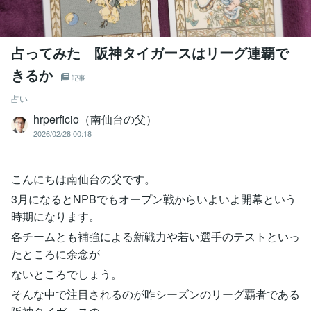
占ってみた 阪神タイガースはリーグ連覇で
きるか
記事
占い
hrperficio（南仙台の父）
2026/02/28 00:18
こんにちは南仙台の父です。
3月になるとNPBでもオープン戦からいよいよ開幕という
時期になります。
各チームとも補強による新戦力や若い選手のテストといっ
たところに余念が
ないところでしょう。
そんな中で注目されるのが昨シーズンのリーグ覇者である