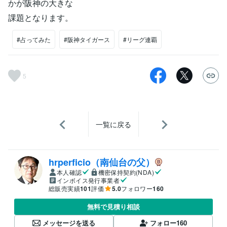
かが阪神の大きな
課題となります。
#占ってみた
#阪神タイガース
#リーグ連覇
5
一覧に戻る
hrperficio（南仙台の父）
本人確認
機密保持契約(NDA)
インボイス発行事業者
総販売実績
101
評価
5.0
フォロワー
160
無料で見積り相談
メッセージを送る
フォロー
160