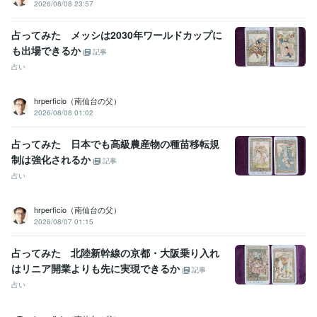
2026/08/08 23:57
占ってみた メッシは2030年ワールドカップに
も出場できるか
記事
占い
hrperficio（南仙台の父）
2026/08/08 01:02
占ってみた 日本でも高級農産物の種苗移転規
制は強化されるか
記事
占い
hrperficio（南仙台の父）
2026/08/07 01:15
占ってみた 北陸新幹線の京都・大阪乗り入れ
はリニア開業よりも先に実現できるか
記事
占い