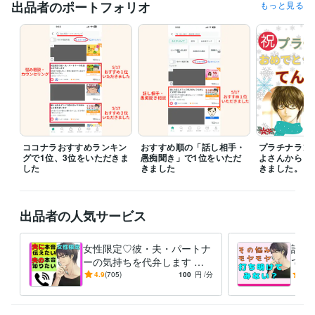
誰かと繋がりたい

出品者のポートフォリオ
もっと見る
何とかしたい

解決したい

じっくり、ゆったり話したい、

気軽に話したい　など

予約される方も

まずは最初にDMしてみてください♡

その後に予約をお願いします。

予約を確定してしまうとシステム上、日程変更ができませんので、

ココナラおすすめランキン
おすすめ順の「話し相手・
プラチナラン
確認しながら一緒に決めましょう。

グで1位、3位をいただきま
愚痴聞き」で1位をいただ
よさんからも
した
きました
きました。
待機中でなくても

電話やチャット対応中の場合でも

メッセージいただけたら

出品者の人気サービス
即レスできませんが、返信するのでメッセージしてみてね♡

今、一番人気ある電話相談はこちら

女性限定♡彼・夫・パートナ
誰に
【女性限定】夫やパートナーの本音を知りたい方

ーの気持ちを代弁します 女
でる
https://coconala.com/services/3296067

同志では解らない！男性に直
心の
4.9
(705)
100
円
/分
5.0
接♡でも身近では聞けない方
いこ
あなたとの出会い、楽しみにしています♪
に。
ない