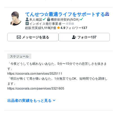
てんせつ☆最適ライフをサポートする
本人確認
機密保持契約(NDA)
インボイス発行事業者
未登録
総販売実績
1,119
評価
4.9
フォロワー
137
メッセージを送る
フォロー
137
スケジュール
「今夜どうしても眠れないあなた。5分〜15分でその息苦しさを抜きま
す」

https://coconala.com/services/3525111

「明日が怖くて胃が痛いあなた。1分無言でもOK、短時間で心を調律し
ます」

https://coconala.com/pservices/3321605

1人で寂しい

出品者の実績をもっと見る
モヤモヤする

誰かに聞いてほしい

寄り添ってほしい
