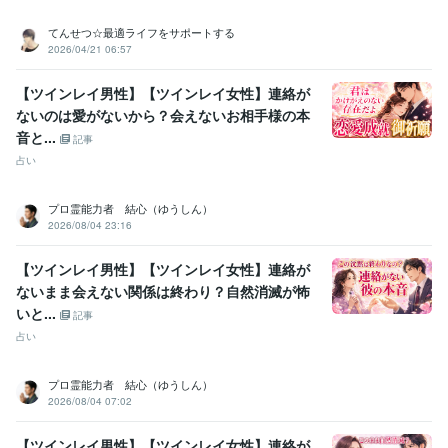
Google Analytics:12年
Google Search Console:12年
ChatGPT:2年
てんせつ☆最適ライフをサポートする
Canva:3年
Bard:2年
CapCut:1年
PowerDirector:1年
2026/04/21 06:57
得意分野
【ツインレイ男性】【ツインレイ女性】連絡が
学習指導・資格・キャリア相談
趣味：新陰流杖術（実は師範☆）
趣
味：新陰流剣術（実は師範☆）
趣味：合気道（実は有段者☆）
ないのは愛がないから？会えないお相手様の本
学習指導・資格・キャリア相談
EFTプラクティショナー取得
MR認
音と...
記事
定コース修了
マイケルボルダック認定コーチ取得
占い
プロ霊能力者 結心（ゆうしん）
2026/08/04 23:16
【ツインレイ男性】【ツインレイ女性】連絡が
ないまま会えない関係は終わり？自然消滅が怖
いと...
記事
占い
プロ霊能力者 結心（ゆうしん）
2026/08/04 07:02
【ツインレイ男性】【ツインレイ女性】連絡が