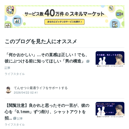
経験職種
医療・介護 / MR
経験年数 : 16年
ライフスタイル・その他 / 講師・インストラクター
経験年数 : 27年
ライフスタイル・その他 / カウンセラー・コーチ
経験年数 : 15年
職歴
歯科医師ではなく歯科技工士
1994年2月 ~ 1998年7月
B社
1999年4月 ~ 2004年3月
このブログを見た人にオススメ
A社
2004年4月 ~ 2014年5月
「何かおかしい」…その直感は正しい！でも、
受賞歴
彼にぶつける前に知ってほしい「男の構造」
ココナラレギュラーランク
ココナラシルバーランク
ココナラゴール
ドランク
ココナラプラチナランク
販売実績総数が500件を超えまし
記事
た
販売実績総数が600件を超えました
販売実績が900件を超えまし
ライフスタイル
た
販売実績が1,000件を超えました
『悩み相談・カウンセリング』
のおすすめ順で1位となりました
てんせつ☆最適ライフをサポートする
2026/04/22 02:41
資格・検定
歯科技工士
取得年 : 1993年
【閲覧注意】良かれと思ったその一言が、彼の
心を「0.1mm」ずつ削り、シャットアウトを
ビジネス・クリエイティブツール
WordPress:12年
Excel:27年
Google サイト:12年
招...
記事
Google スプレッドシート:6年
Google ドキュメント:6年
Keynote:3年
ライフスタイル
Numbers:3年
Pages:3年
PowerPoint:27年
Word:27年