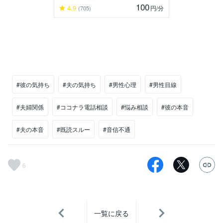
100
4.9
円
/分
(705)
#彼の気持ち
#夫の気持ち
#男性心理
#男性目線
#夫婦関係
#ココナラ電話相談
#悩み相談
#彼の本音
#夫の本音
#既読スルー
#音信不通
6
一覧に戻る