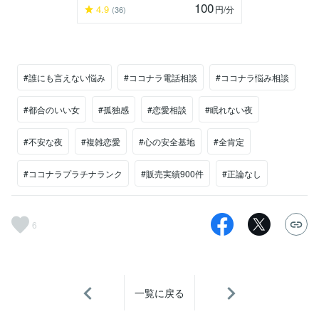
100
4.9
円
/分
(36)
#誰にも言えない悩み
#ココナラ電話相談
#ココナラ悩み相談
#都合のいい女
#孤独感
#恋愛相談
#眠れない夜
#不安な夜
#複雑恋愛
#心の安全基地
#全肯定
#ココナラプラチナランク
#販売実績900件
#正論なし
6
一覧に戻る