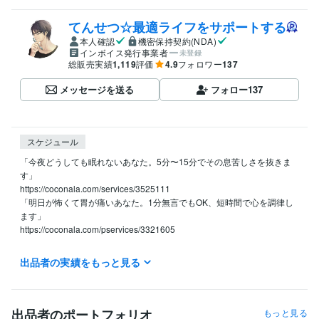
てんせつ☆最適ライフをサポートする
本人確認
機密保持契約(NDA)
インボイス発行事業者
未登録
総販売実績
1,119
評価
4.9
フォロワー
137
メッセージを送る
フォロー
137
スケジュール
「今夜どうしても眠れないあなた。5分〜15分でその息苦しさを抜きま
す」

https://coconala.com/services/3525111

「明日が怖くて胃が痛いあなた。1分無言でもOK、短時間で心を調律し
ます」

https://coconala.com/pservices/3321605

1人で寂しい

出品者の実績をもっと見る
モヤモヤする

誰かに聞いてほしい

寄り添ってほしい

誰かと繋がりたい

出品者のポートフォリオ
もっと見る