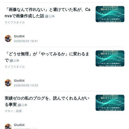
Google Analytics:12年
Google Search Console:12年
ChatGPT:2年
Canva:3年
Bard:2年
CapCut:1年
PowerDirector:1年
「画像なんて作れない」と避けていた私が、Ca
nvaで画像作成した話
得意分野
記事
学習指導・資格・キャリア相談
趣味：新陰流杖術（実は師範☆）
趣
ライフスタイル
味：新陰流剣術（実は師範☆）
趣味：合気道（実は有段者☆）
学習指導・資格・キャリア相談
EFTプラクティショナー取得
MR認
Sho904
定コース修了
マイケルボルダック認定コーチ取得
2026/06/04 16:41
「どうせ無理」が「やってみるか」に変わるま
で
記事
ライフスタイル
Sho904
2026/06/06 14:23
実績ゼロの私のブログを、読んでくれる人がい
る事実
記事
マネー・副業
Sho904