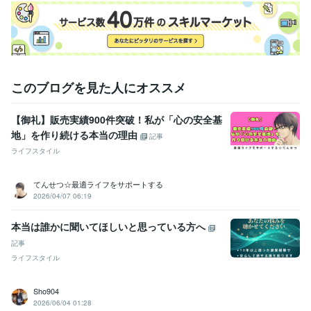
医療・介護 / MR
経験年数 : 16年
ライフスタイル・その他 / 講師・インストラクター
経験年数 : 27年
ライフスタイル・その他 / カウンセラー・コーチ
経験年数 : 15年
職歴
歯科医師ではなく歯科技工士
1994年2月 ~ 1998年7月
B社
1999年4月 ~ 2004年3月
このブログを見た人にオススメ
A社
2004年4月 ~ 2014年5月
【御礼】販売実績900件突破！私が「心の安全基
受賞歴
地」を作り続ける本当の理由
ココナラレギュラーランク
ココナラシルバーランク
ココナラゴール
記事
ドランク
ココナラプラチナランク
販売実績総数が500件を超えまし
ライフスタイル
た
販売実績総数が600件を超えました
販売実績が900件を超えまし
た
販売実績が1,000件を超えました
『悩み相談・カウンセリング』
てんせつ☆最適ライフをサポートする
のおすすめ順で1位となりました
2026/04/07 06:19
資格・検定
本当は誰かに聞いてほしいと思っている方へ
歯科技工士
取得年 : 1993年
記事
ビジネス・クリエイティブツール
ライフスタイル
WordPress:12年
Excel:27年
Google サイト:12年
Google スプレッドシート:6年
Google ドキュメント:6年
Keynote:3年
Sho904
Numbers:3年
Pages:3年
PowerPoint:27年
Word:27年
2026/06/04 01:28