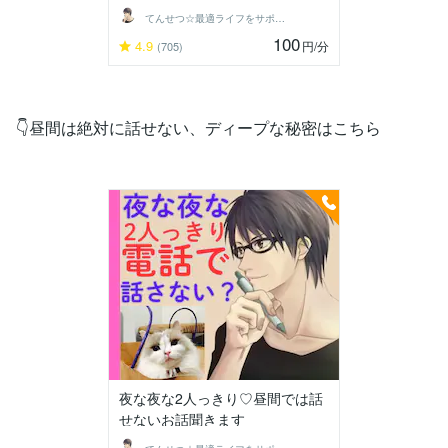
てんせつ☆最適ライフをサポートする
100
4.9
円
/分
(705)
👇昼間は絶対に話せない、ディープな秘密はこちら
夜な夜な2人っきり♡昼間では話
せないお話聞きます