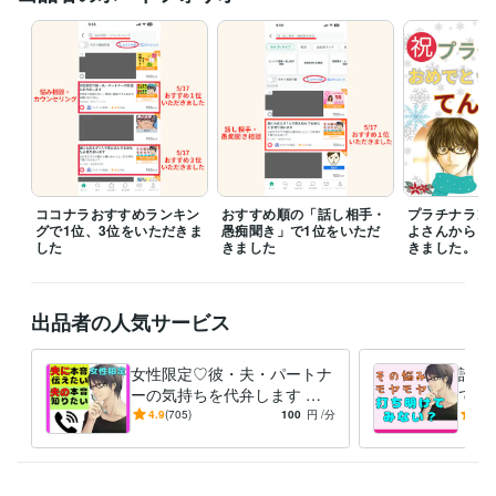
何とかしたい

解決したい

じっくり、ゆったり話したい、

気軽に話したい　など

予約される方も

まずは最初にDMしてみてください♡

その後に予約をお願いします。

予約を確定してしまうとシステム上、日程変更ができませんので、

ココナラおすすめランキン
おすすめ順の「話し相手・
プラチナラン
確認しながら一緒に決めましょう。

グで1位、3位をいただきま
愚痴聞き」で1位をいただ
よさんからも
した
きました
きました。
待機中でなくても

電話やチャット対応中の場合でも

メッセージいただけたら

出品者の人気サービス
即レスできませんが、返信するのでメッセージしてみてね♡

今、一番人気ある電話相談はこちら

女性限定♡彼・夫・パートナ
誰に
【女性限定】夫やパートナーの本音を知りたい方

ーの気持ちを代弁します 女
でる
https://coconala.com/services/3296067

同志では解らない！男性に直
心の
4.9
(705)
100
円
/分
5.0
接♡でも身近では聞けない方
いこ
あなたとの出会い、楽しみにしています♪
に。
ない
経験職種