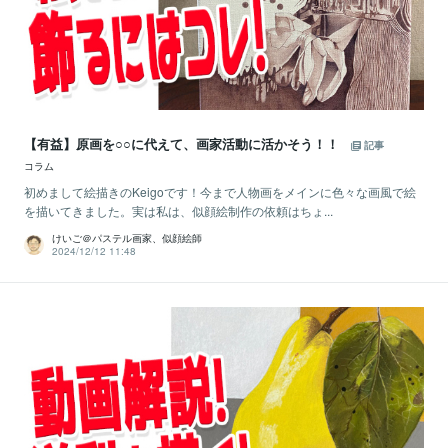
【有益】原画を○○に代えて、画家活動に活かそう！！
記事
コラム
初めまして絵描きのKeigoです！今まで人物画をメインに色々な画風で絵
を描いてきました。実は私は、似顔絵制作の依頼はちょ...
けいご＠パステル画家、似顔絵師
2024/12/12 11:48