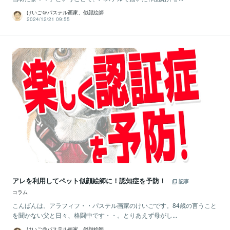
けいご＠パステル画家、似顔絵師
2024/12/21 09:55
アレを利用してペット似顔絵師に！認知症を予防！
記事
コラム
こんばんは。アラフィフ・・パステル画家のけいごです。84歳の言うこと
を聞かない父と日々、格闘中です・・。とりあえず母がし...
けいご＠パステル画家、似顔絵師