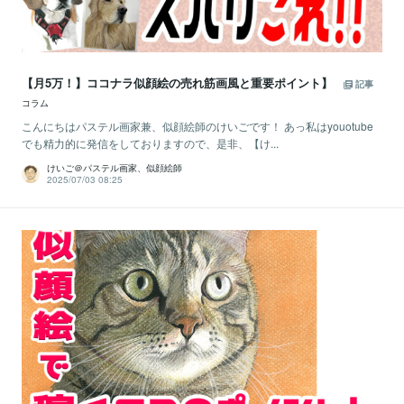
【月5万！】ココナラ似顔絵の売れ筋画風と重要ポイント】
記事
コラム
こんにちはパステル画家兼、似顔絵師のけいごです！ あっ私はyouotube
でも精力的に発信をしておりますので、是非、【け...
けいご＠パステル画家、似顔絵師
2025/07/03 08:25