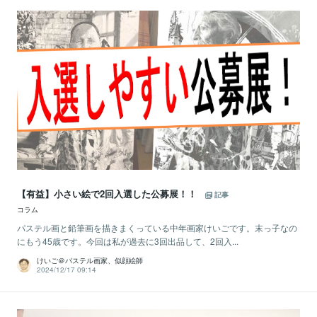
【有益】小さい絵で2回入選した公募展！！
記事
コラム
パステル画と鉛筆画を描きまくっている中年画家けいごです。末っ子なの
にもう45歳です。今回は私が過去に3回出品して、2回入...
けいご＠パステル画家、似顔絵師
2024/12/17 09:14