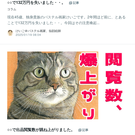
○○で132万円を失いました・・。
記事
コラム
現在45歳、独身貴族のパステル画家けいごです。2年間ほど前に、とある
ことで132万円を失いました・・。今回はその注意喚起...
けいご＠パステル画家、似顔絵師
2025/01/19 08:04
○○で出品閲覧数が跳ね上がりました。
記事