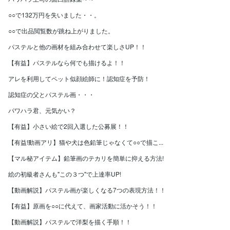
○○で132万円を失いました・・。
○○で出品閲覧数が跳ね上がりました。
パステルと他の画材を組み合わせて楽しさUP！！
【有益】パステルなら何でも描けるよ！！
アレを利用してペット似顔絵師に！認知症を予防！
認知症の父とパステル画・・・
パワハラ君、元気かい？
【有益】小さい絵で2回入選した公募展！！
【有益!動画アリ】猫や犬は色鉛筆じゃなくて○○で描こ...
【マル秘アイテム】鉛筆画のテカリを簡単に抑える方法!
絵の初級者さんも"この３つ"で上達率UP!
【動画解説】パステル画が楽しくなる7つの表現方法！！
【有益】原画を○○に代えて、画家活動に活かそう！！
【動画解説】パステルで洋梨を描く手順！！