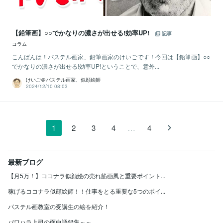
【鉛筆画】○○でかなりの濃さが出せる!効率UP!
記事
コラム
こんばんは！パステル画家、鉛筆画家のけいごです！今回は【鉛筆画】○○
でかなりの濃さが出せる!効率UP!ということで、意外...
けいご＠パステル画家、似顔絵師
2024/12/10 08:03
…
1
2
3
4
4
最新ブログ
【月5万！】ココナラ似顔絵の売れ筋画風と重要ポイント...
稼げるココナラ似顔絵師！！仕事をとる重要な5つのポイ...
パステル画教室の受講生の絵を紹介！
パワハラ上司の面白語録集～～