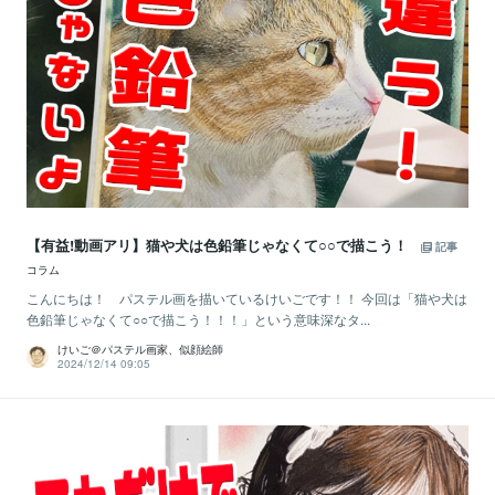
【有益!動画アリ】猫や犬は色鉛筆じゃなくて○○で描こう！
記事
コラム
こんにちは！ パステル画を描いているけいごです！！ 今回は「猫や犬は
色鉛筆じゃなくて○○で描こう！！！」という意味深なタ...
けいご＠パステル画家、似顔絵師
2024/12/14 09:05