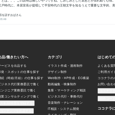
」とは。。。この説明は難しいやつですね。しみじみとした哀愁とか揺れ動く心情
江戸時代に、本居宣長が提唱して平安時代の王朝文学を知るうえで重要な文学的、美的
語を話すおばさん
05:49