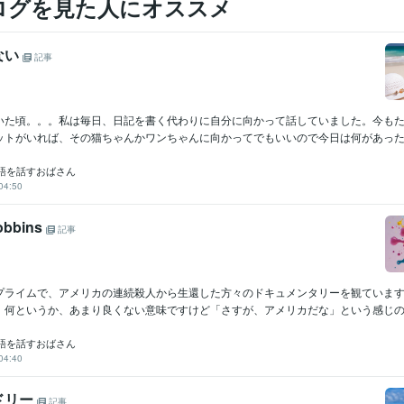
ログを見た人にオススメ
ない
記事
いた頃。。。私は毎日、日記を書く代わりに自分に向かって話していました。今も
ットがいれば、その猫ちゃんかワンちゃんに向かってでもいいので今日は何があったと
語を話すおばさん
04:50
obbins
記事
プライムで、アメリカの連続殺人から生還した方々のドキュメンタリーを観ていま
、何というか、あまり良くない意味ですけど「さすが、アメリカだな」という感じの、
語を話すおばさん
04:40
ドリー
記事