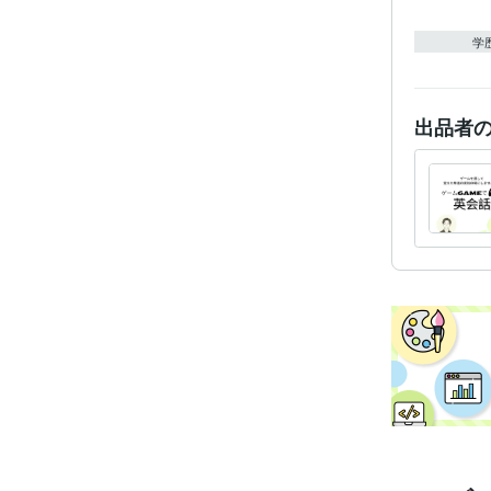
学
出品者