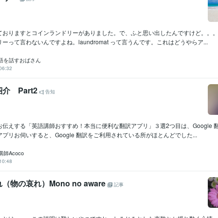
ておりますとコインランドリーがありました。で、ふと思い出したんですけど。。
ーって言わないんですよね。laundromat って言うんです。これはどうやらア...
語を話すおばさん
06:32
介 Part2
告知
伝えする「英語講師おすすめ！本当に便利な翻訳アプリ」３選2つ目は、Google 
プリお伺いすると、Google 翻訳をご利用されている所がほとんどでした...
師Acoco
10:48
物の哀れ）Mono no aware
記事