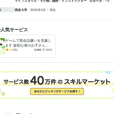
ライフスタイル・その他 / 講師・インストラクター
経験年数 : 1年
筑波大学
2020年3月 ~ 現在
歴
の人気サービス
ゲームで英会話嫌いを克服し
ます 超初心者のお子さんで
も安心！とにかく楽しく続く
4.9
(35)
2,500
円
/60分
英会話です！