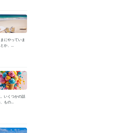
たまにやっていま
か、...
す。いくつかの話
もの...