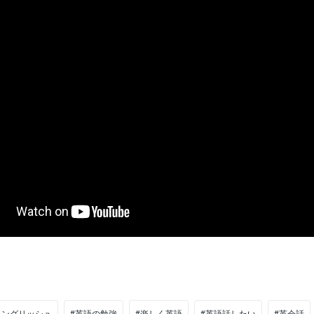
イングリッシュ
#英語の勉強
#楽しく英語
#英語話したい
#英会話