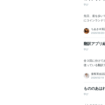
学び
先日、道を歩い
にコインランドリ
ちあき＠英
2026/06/28 
翻訳アプリ紹
学び
全３回に分けてお
使っている翻訳ア
接客英会話講
2026/02/18 
もののあはれ（
学び