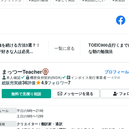
強を続ける方法3選？！
TOEIC900点行くま
一覧に戻る
好きな人は必見...
な朝の勉強法
まっつーTeacher
プロフィール
本人確認
機密保持契約(NDA)
インボイス発行事業者
未登録
36
4.9
7
総販売実績
評価
フォロワー
メッセージを送る
フォ
無料で見積り相談
ュール
平日の9時〜21時

土日の9時〜12時
クリエイター / 翻訳家・通訳
職種