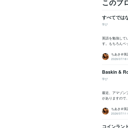
このブ
すべてでは
学び
英語を勉強して
す。もちろんペ
ちあき＠英
2026/07/18 
Baskin & R
学び
最近、アマゾン
がありますので
ちあき＠英
2026/07/11 
コインラン