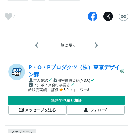
3
一覧に戻る
P・O・Pプロダクツ（株）東京デザイ
ン課
本人確認
機密保持契約(NDA)
インボイス発行事業者
総販売実績
11
評価
5.0
フォロワー
8
無料で見積り相談
メッセージを送る
フォロー
8
スケジュール