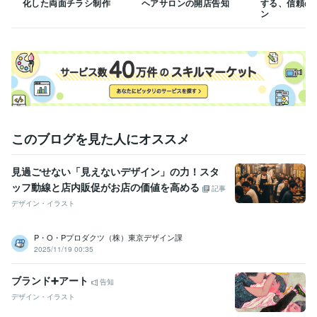
化した両面チラシ制作
ヘアサロンの開店告知
する、信頼の
ン
このブログを見た人にオススメ
見過ごせない「見えないデザイン」の力！スタ
ッフ動線と店内販促がお店の価値を高める
記事
デザイン・イラスト
P・O・Pプロダクツ（株）東京デザイン課
2025/11/19 00:35
ブランド➕アート
告知
デザイン・イラスト