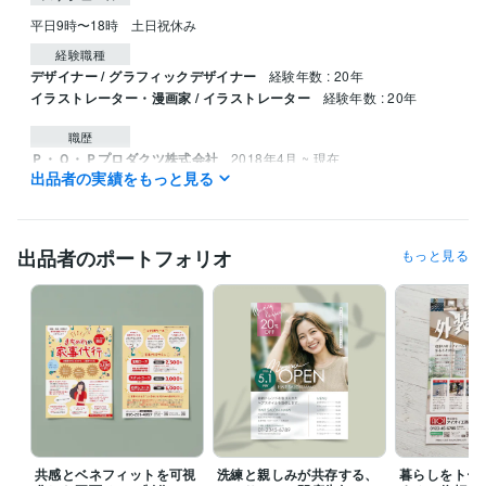
平日9時〜18時　土日祝休み
経験職種
デザイナー / グラフィックデザイナー
経験年数 : 20年
イラストレーター・漫画家 / イラストレーター
経験年数 : 20年
職歴
Ｐ・Ｏ・Ｐプロダクツ株式会社
2018年4月 ~ 現在
出品者の実績をもっと見る
受賞歴
第23回　ザ・チョイス年度賞審査　入賞
第5回TIS公募 入選
illustrat
ion No.152掲載 入選
出品者のポートフォリオ
もっと見る
ビジネス・クリエイティブツール
Adobe Illustrator:20年
Adobe Photoshop:20年
得意分野
イラスト作成・漫画制作
版画風イラスト
似顔絵
学歴
日本大学
2002年3月 ~ 2006年2月
共感とベネフィットを可視
洗練と親しみが共存する、
暮らしをトー