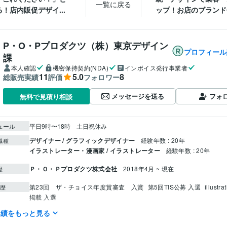
一覧に戻る
！店内販促デザイ...
ップ！お店のブランド価
P・O・Pプロダクツ（株）東京デザイン
プロフィール
課
本人確認
機密保持契約(NDA)
インボイス発行事業者
11
5.0
8
総販売実績
評価
フォロワー
メッセージを送る
フォ
無料で見積り相談
ュール
平日9時〜18時　土日祝休み
デザイナー / グラフィックデザイナー
経験年数 : 20年
職種
イラストレーター・漫画家 / イラストレーター
経験年数 : 20年
Ｐ・Ｏ・Ｐプロダクツ株式会社
2018年4月 ~ 現在
歴
第23回　ザ・チョイス年度賞審査　入賞
第5回TIS公募 入選
illustr
歴
掲載 入選
実績をもっと見る
Adobe Illustrator:20年
Adobe Photoshop:20年
クリエイ
ツール