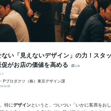
せない「見えないデザイン」の力！スタ
販促がお店の価値を高める
記事
スト
O・Pプロダクツ（株）東京デザイン課
19 00:35
、特に
というと、ついつい「いかに客席をお
デザイン