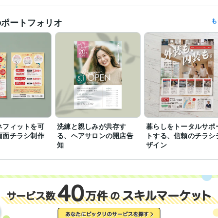
イラスト作成・漫画制作
版画風イラスト
似顔絵
分野
のポートフォリオ
も
日本大学
2002年3月 ~ 2006年2月
歴
ネフィットを可
洗練と親しみが共存す
暮らしをトータルサポ
両面チラシ制作
る、ヘアサロンの開店告
トする、信頼のチラシ
知
ザイン