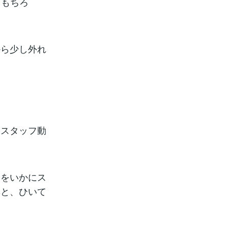
。もちろ
から少し外れ
「スタッフ動
きをいかにス
率と、ひいて