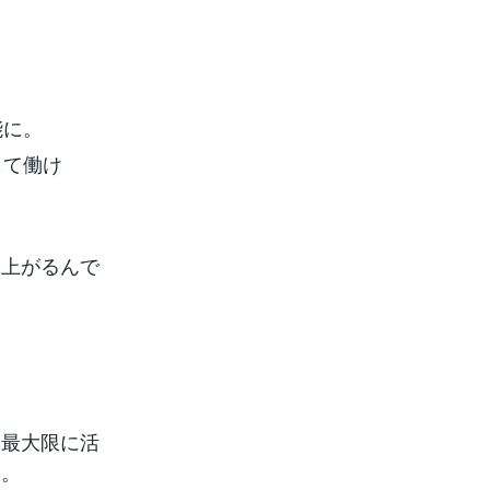
能に。
して働け
に上がるんで
を最大限に活
す。