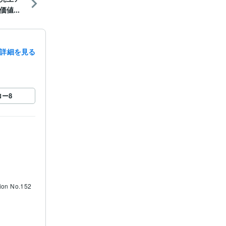
値...
詳細を見る
ロー
8
ation No.152