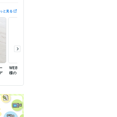
っと見る
ー
WEB STUDIO VANILLA
somelike様の名刺作成さ
神楽ハ
デ
様のロゴ作成しました。
せていただきました
ロゴ作
ました