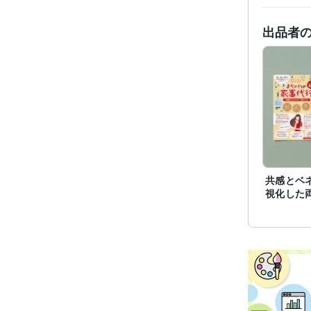
得意
出品者
学
共感とベ
視化した