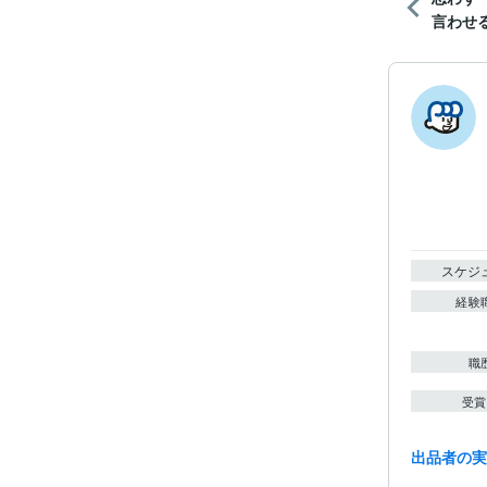
言わせる
スケジ
経験
職
受賞
出品者の
ビジネス・
ティブ