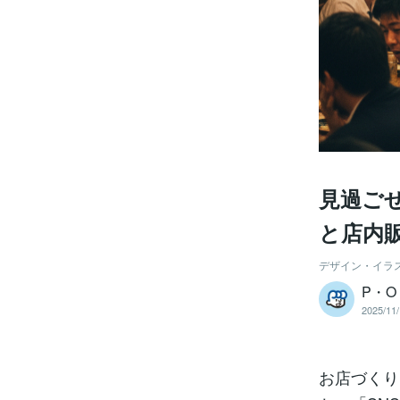
見過ご
と店内
デザイン・イラ
P・
2025/11/
お店づくり