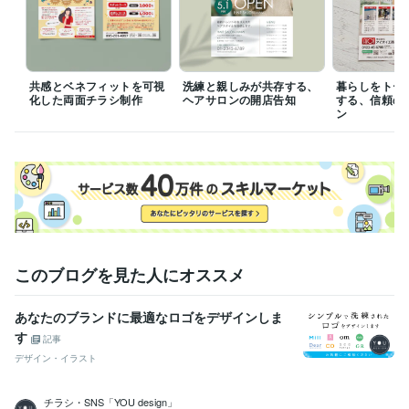
学歴
日本大学
2002年3月 ~ 2006年2月
共感とベネフィットを可視
洗練と親しみが共存する、
暮らしをトー
化した両面チラシ制作
ヘアサロンの開店告知
する、信頼の
ン
このブログを見た人にオススメ
あなたのブランドに最適なロゴをデザインしま
す
記事
デザイン・イラスト
チラシ・SNS「YOU design」