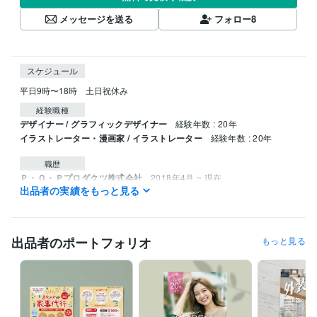
メッセージを送る
フォロー
8
スケジュール
平日9時〜18時　土日祝休み
経験職種
デザイナー / グラフィックデザイナー
経験年数 : 20年
イラストレーター・漫画家 / イラストレーター
経験年数 : 20年
職歴
Ｐ・Ｏ・Ｐプロダクツ株式会社
2018年4月 ~ 現在
出品者の実績をもっと見る
受賞歴
第23回　ザ・チョイス年度賞審査　入賞
第5回TIS公募 入選
illustrat
ion No.152掲載 入選
出品者のポートフォリオ
もっと見る
ビジネス・クリエイティブツール
Adobe Illustrator:20年
Adobe Photoshop:20年
得意分野
イラスト作成・漫画制作
版画風イラスト
似顔絵