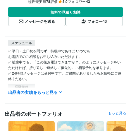
総販売実績
78
評価
5.0
フォロワー
43
無料で見積り相談
メッセージを送る
フォロー
43
スケジュール
✅ 平日・土日祝を問わず、待機中であれば いつでも 

お電話でのご相談をお申し込みいただけます。

✅ 離席中でも、「この後お電話できますか？」のようにメッセージをい
ただければ、折り返しご連絡して優先的にご相談予約を承ります。

✅ 24時間メッセージは受付中です。ご質問がありましたらお気軽にご連
絡ください。
経験職種
出品者の実績をもっと見る
管理 / コンプライアンス
経験年数 : 4年
研究・開発・設計 / 研究・開発
経験年数 : 6年
生産・品質管理 / 生産管理
経験年数 : 13年
生産・品質管理 / 品質保証
経験年数 : 10年
出品者のポートフォリオ
もっと見る
受賞歴
ココナラに2025/05/31に初出品
初出品したその日に購入されました