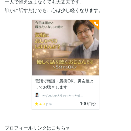
一人で抱え込まなくても大丈夫です。
誰かに話すだけでも、心は少し軽くなります。
電話で雑談・愚痴OK。男友達と
してお聴きします
かずみん＠人生のモヤモヤ解消アドバイザー
100
4.9
円
/分
(18)
プロフィールリンクはこちら🔽