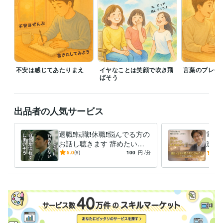
コミュニケーションの学校のスピーチアワードに登壇
早期退職して
も“お金と時間”を確保する方法。
生成AIの学校の全コース確認テスト
合格
生成AIプロンプトエンジニア検定合格
資格・検定
ISO9000審査員
取得年 : 2022年
歯科技工士
取得年 : 1986年
食品衛生責任者
不安は感じてあたりまえ
取得年 : 2015年
イヤなことは笑顔で吹き飛
言葉のプレゼ
ばそう
フォークリフト運転技能者
取得年 : 1993年
ビジネス・クリエイティブツール
WordPress:2年
Excel:25年
Google スプレッドシート:3年
出品者の人気サービス
Google ドキュメント:3年
Word:25年
ChatGPT:3年
DALL-E:2年
Canva:2年
退職❗️転職❗️休職❗️悩んでる方の
電話
お話し聴きます 辞めたいの
達と
その他ツール
に辞められない、退職代行の
のお
5.0
(9)
100
円
/分
4.9
お客様のクレーム対応、報告:20年
前に気持ち整理しましょう
も雑
社内問題の改善、ファシリテーション:20年
製造現場の事故調査・報告作成・お客様への説明:20年
1,000人規模の“聴く”プロジェクトに参加中:2年
得意分野
悩み相談・カウンセリング
パワハラ当たり前の会社で鍛えられた共
感力