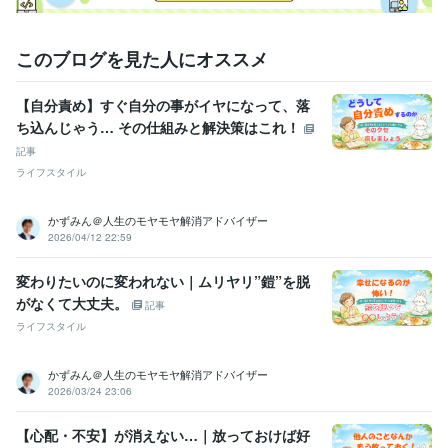
食品業界
悩み相談・カウンセリング
部下や同僚達の不平不満の受けとめ役
このブログを見た人にオススメ
食品業界
学歴
【自分責め】すぐ自分の事がイヤになって、落
湘南工科大学附属高等学校
1982年3月 ~ 1985年2月
ち込んじゃう… その仕組みと解決策はこれ！
新東京歯科技工士専門学校
1985年3月 ~ 1987年2月
生成AIの学校「飛翔」
2024年10月 ~ 現在
記事
コミュニケーションの学校
2023年3月 ~ 2023年7月
ライフスタイル
語学力
かずみん＠人生のモヤモヤ解消アドバイザー
英語
日常会話レベル
2026/04/12 22:59
変わりたいのに変われない｜ムリヤリ”鎧”を脱
がなくて大丈夫。
記事
ライフスタイル
かずみん＠人生のモヤモヤ解消アドバイザー
2026/03/24 23:06
【心配・不安】が消えない…｜放っておけば好