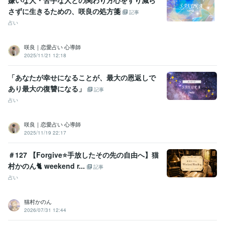
さずに生きるための、咲良の処方箋
記事
占い
咲良｜恋愛占い 心導師
2025/11/21 12:18
「あなたが幸せになることが、最大の恩返しで
あり最大の復讐になる」
記事
占い
咲良｜恋愛占い 心導師
2025/11/19 22:17
＃127 【Forgive⭐️手放したその先の自由へ】猫
村かのん🐈 weekend r...
記事
占い
猫村かのん
2026/07/31 12:44