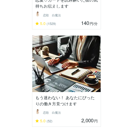
持ちお伝えします
恋歌 白魔法
140
5.0
円
/分
(1529)
もう迷わない！ あなたにぴった
りの働き方見つけます
恋歌 白魔法
2,000
5.0
円
(52)