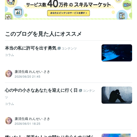
このブログを見た人にオススメ
本当の私に許可を出す勇気
コンテンツ
コラム
廉清生織 れんせい さき
2026/06/20 21:45
心の中の小さなあなたを迎えに行く日
コンテン
ツ
コラム
廉清生織 れんせい さき
2026/06/01 18:25
嫌いな人・苦手な人との関わり方心をすり減ら