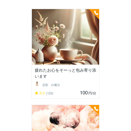
疲れたお心をそーっと包み寄り添
います
恋歌 白魔法
100
5.0
円
/分
(123)