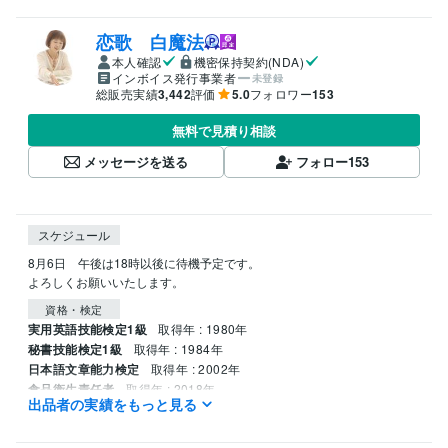
恋歌 白魔法
本人確認
機密保持契約(NDA)
インボイス発行事業者
未登録
総販売実績
3,442
評価
5.0
フォロワー
153
無料で見積り相談
メッセージを送る
フォロー
153
スケジュール
8月6日　午後は18時以後に待機予定です。

よろしくお願いいたします。
資格・検定
実用英語技能検定1級
取得年 : 1980年
秘書技能検定1級
取得年 : 1984年
日本語文章能力検定
取得年 : 2002年
食品衛生責任者
取得年 : 2018年
出品者の実績をもっと見る
得意分野
占い
四柱推命
ピプリオマンシー
九星気学
タロットカード