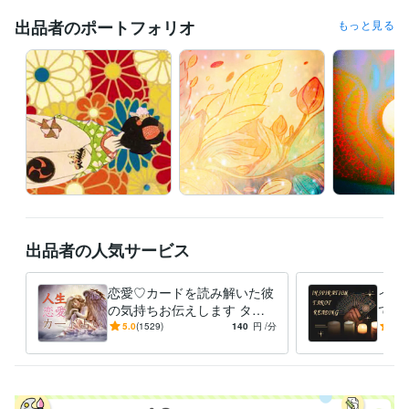
出品者のポートフォリオ
もっと見る
語学力
英語
ビジネスレベル
ベトナム語
日常会話レベル
出品者の人気サービス
恋愛♡カードを読み解いた彼
イン
の気持ちお伝えします タロ
で明
ットカードを使用して、今の
キド
5.0
(1529)
140
円
/分
5.0
彼の気持ちをお伝えします
なら