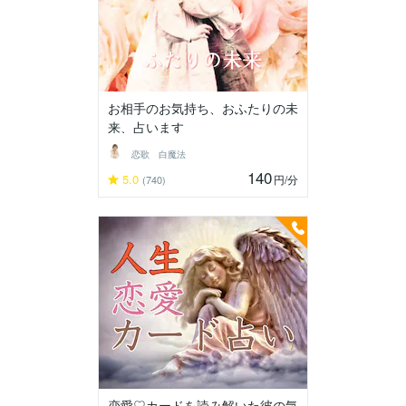
お相手のお気持ち、おふたりの未
来、占います
恋歌 白魔法
140
5.0
円
/分
(740)
恋愛♡カードを読み解いた彼の気