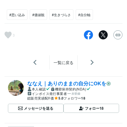
#思い込み
#価値観
#生きづらさ
#自分軸
3
一覧に戻る
ななえ｜ありのままの自分にOKを
本人確認
機密保持契約(NDA)
インボイス発行事業者
未登録
総販売実績
5
評価
5.0
フォロワー
18
メッセージを送る
フォロー
18