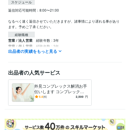
スケジュール
返信対応可能時間：8:00〜21:00

なるべく速く返信させていただきますが、諸事情により遅れる事があり
ます。予めご了承ください。
経験職種
営業 / 法人営業
経験年数 : 3年
営業 / 個人営業
経験年数 : 3年
出品者の実績をもっと見る
カスタマーサポート・カスタマーサクセス / コールセンター管理・運
営
経験年数 : 4年
事務・ビジネスサポート / 事務（一般事務）
経験年数 : 4年
事務・ビジネスサポート / 文字起こし・データ入力
経験年数 : 2年
出品者の人気サービス
資格・検定
TOEIC
取得年 : 2006年
外見コンプレックス解消お手
伝いします コンプレックス
得意分野
にばかり目を向けて苦しむの
5.0
(4)
2,500
円
悩み相談・カウンセリング
生活習慣病予防＆改善アドバイス
をもう辞めませんか？
健康寿命、生活習慣病
悩み相談・カウンセリング
外見コンプレックス解消
心のお悩み
学歴