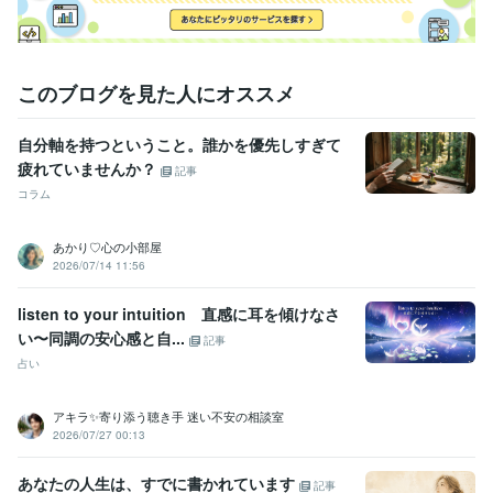
関西外国語大学短期大学部
2004年3月 ~ 2006年2月
このブログを見た人にオススメ
自分軸を持つということ。誰かを優先しすぎて
疲れていませんか？
記事
コラム
あかり♡心の小部屋
2026/07/14 11:56
listen to your intuition 直感に耳を傾けなさ
い〜同調の安心感と自...
記事
占い
アキラ✨寄り添う聴き手 迷い不安の相談室
2026/07/27 00:13
あなたの人生は、すでに書かれています
記事