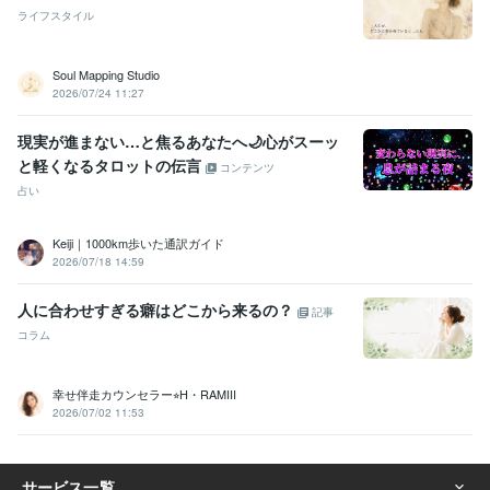
ライフスタイル
Soul Mapping Studio
2026/07/24 11:27
現実が進まない…と焦るあなたへ🌙心がスーッ
と軽くなるタロットの伝言
コンテンツ
占い
Keiji｜1000km歩いた通訳ガイド
2026/07/18 14:59
人に合わせすぎる癖はどこから来るの？
記事
コラム
幸せ伴走カウンセラー⭐︎H・RAMIII
2026/07/02 11:53