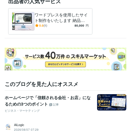
出品者の人気サービス
ビジネス・クリエイティブツール
WordPress:4年
Excel:10年
Google サイト:10年
Google スプレッドシート:10年
Google スライド:10年
ワードプレスを使用したサイ
Google ドキュメント:10年
Numbers:5年
Pages:5年
PowerPoint:10年
ト制作をいたします 納品後
Word:5年
Shopify:5年
の更新も視野に入れたサービ
freee:5年
Google Analytics:3年
5.0
(1)
80,000
円
スを、ご提供いたします。
Google Search Console:3年
Pardot:3年
Adobe Illustrator:3年
Figma:3年
Adobe XD:3年
得意分野
IT相談・システム開発
マークアップエンジニア
Web業界
学歴
日本工学院 八王子専門学校
2008年3月 ~ 2010年2月
このブログを見た人にオススメ
ホームページで「信頼される会社・お店」にな
るための3つのポイント
記事
ビジネス・マーケティング
AiLogic
2026/08/07 07:29