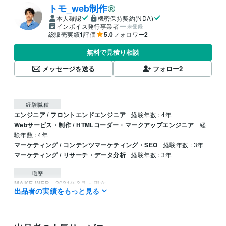
トモ_web制作
本人確認
機密保持契約(NDA)
インボイス発行事業者
未登録
総販売実績
1
評価
5.0
フォロワー
2
無料で見積り相談
メッセージを送る
フォロー
2
経験職種
エンジニア / フロントエンドエンジニア
経験年数 : 4年
Webサービス・制作 / HTMLコーダー・マークアップエンジニア
経
験年数 : 4年
マーケティング / コンテンツマーケティング・SEO
経験年数 : 3年
マーケティング / リサーチ・データ分析
経験年数 : 3年
職歴
MAKE WEB
2021年3月 ~ 現在
出品者の実績をもっと見る
プログラミング言語・フレームワーク
CSS:4年
HTML:4年
JavaScript:4年
PHP:4年
Sass:4年