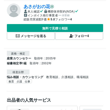
あさがおの花
本人確認
機密保持契約(NDA)
インボイス発行事業者
未登録
総販売実績
2
評価
5.0
フォロワー
4
無料で見積り相談
メッセージを送る
フォロー
4
資格・検定
産業カウンセラー
取得年 : 2005年
秘書検定準1級
取得年 : 2002年
得意分野
悩み相談・カウンセリング
教育相談、介護相談、職場相談
教育 介護 仕事
出品者の人気サービス