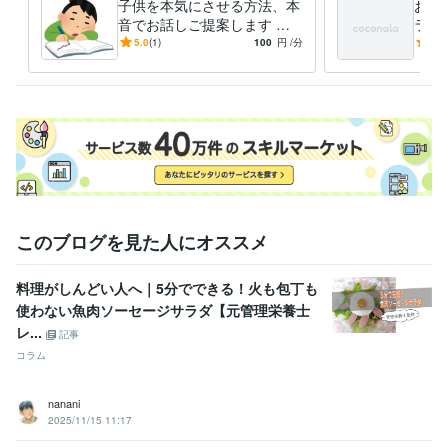
子供を本気にさせる方法、本
お仕
音でお話しご提案します や
ラー
る気がなく、悩んでいるお母
に家
5.0
(1)
100
円
/分
-
(1)
様へ
け辛
このブログを見た人にオススメ
料理がしんどい人へ｜5分でできる！火も包丁も
使わない魚肉ソーセージサラダ【元管理栄養士
レ...
記事
コラム
nanani
2025/11/15 11:17