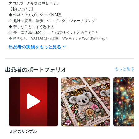
ナカムラ✨アキラと申します。

【私について】 

◆ 性格：のんびりタイプINFJ型

◇ 趣味：読書、散歩、ジョギング、ジャーナリング

◆ 苦手なこと：すぐ怒る人

◇ 夢：南の島へ移住し、のんびりペットと過ごすこと

◆好きな歌：YATTA! はっぱ隊　We Are the World(๑•̀ㅂ•́)و✧

出品者の実績をもっと見る
【自分を愛し、自然体で生きるためのセルフラブ実践ガイド】

●私はこんな人間でした…

出品者のポートフォリオ
もっと見る
仕事も恋愛も、なんだかうまくいかない

他人と自分を比べては自虐して

ついには「私なんて、どうせ無理」と自責の毎日…

しかし、そんな生活を続けているうちに、気づいたんです

『本当の幸せは、自分を愛することから始まる』

その日から私は

・自分を認める（良い所も悪い所も）

ボイスサンプル
・その全てが自分なんだと受け入れる

・自分を大切にする。ことを実践しています
