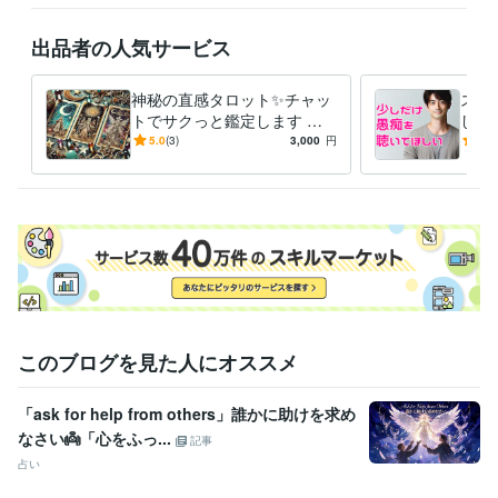
●自分を愛することで生活が激変！

出品者の人気サービス
毎日のジャーナリング

神秘の直感タロット✨チャッ
スト
自分の感情に向き合う事を大切にして

トでサクっと鑑定します タ
した
少しずつ自分を好きになれるようになっていきました

ロットで✨チャット占い一度
族、
5.0
(3)
3,000
円
5.0
試してみませんか？
重荷
自分を愛せるようになると

世界が一気に輝きだすんです！

自信が生まれる、人間関係が良くなる

仕事も良い流れになる、愛を持って他者と関われる

そんな幸せの連鎖を起こせるのが「セルフラブ」です！
経験職種
このブログを見た人にオススメ
マーケティング / 広告・宣伝・プロモーション
カスタマーサポート・カスタマーサクセス / コールセンター管理・運
営
経験年数 : 3年
「ask for help from others」誰かに助けを求め
ライフスタイル・その他 / 占い師
なさい👼「心をふっ...
記事
ライフスタイル・その他 / 講師・インストラクター
占い
受賞歴