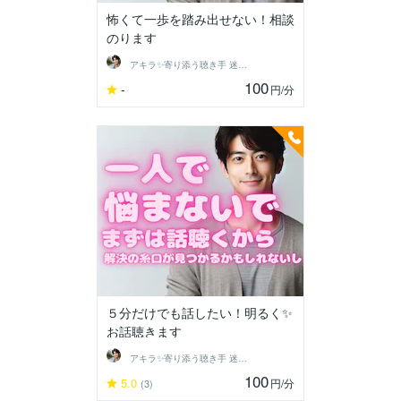
怖くて一歩を踏み出せない！相談
のります
アキラ✨寄り添う聴き手 迷い不安の相談室
100
-
円
/分
５分だけでも話したい！明るく✨
お話聴きます
アキラ✨寄り添う聴き手 迷い不安の相談室
100
5.0
円
/分
(3)