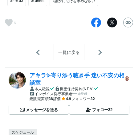
#FROM
#Others
#誰かに助けを求めなさい
6
一覧に戻る
アキラ✨寄り添う聴き手 迷い不安の相
談室
本人確認
機密保持契約(NDA)
インボイス発行事業者
未登録
総販売実績
38
評価
4.9
フォロワー
32
メッセージを送る
フォロー
32
スケジュール