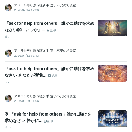
2025年3月✨ゴールドランクに昇格できました☘️ 
 2025年5月✨プラ
アキラ✨寄り添う聴き手 迷い不安の相談室
2026/07/14 09:36
チナランクに昇格できました❤️
資格・検定
「ask for help from others」誰かに助けを求め
金融渉外技能審査（FP3級）
取得年 : 2008年
なさい👐「いつか」...
記事
宅地建物取引士（旧 宅地建物取引主任者）
取得年 : 2011年
占い
マイクロソフト オフィス スペシャリスト（MOS）
取得年 : 2009年
普通自動車第一種運転免許
取得年 : 1990年
アキラ✨寄り添う聴き手 迷い不安の相談室
中型自動車第二種運転免許
取得年 : 2018年
2026/04/22 09:13
乙種危険物取扱者
取得年 : 1990年
ビジネス・クリエイティブツール
「ask for help from others」誰かに助けを求め
Excel:3年
PowerPoint:3年
Word:3年
Google スプレッドシート:3年
なさい あなたが背負...
記事
Google ドキュメント:3年
ChatGPT:2年
Bard:2年
Canva:0年
占い
得意分野
悩み相談・カウンセリング
傾聴カウンセラー
アキラ✨寄り添う聴き手 迷い不安の相談室
2026/03/20 11:06
コールセンター
派遣業
管理責任者
カウンセラー
資産運用・副業の相談
投資・投機FXトレード
個人トレーダー
資産運用
🌟 「ask for help from others」誰かに助けを
求めなさい 静かに...
記事
占い