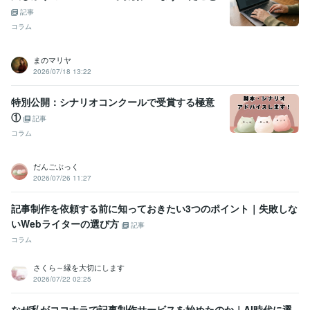
記事
コラム
まのマリヤ
2026/07/18 13:22
特別公開：シナリオコンクールで受賞する極意
①
記事
コラム
だんごぶっく
2026/07/26 11:27
記事制作を依頼する前に知っておきたい3つのポイント｜失敗しな
いWebライターの選び方
記事
コラム
さくら～縁を大切にします
2026/07/22 02:25
なぜ私がココナラで記事制作サービスを始めたのか｜AI時代に選