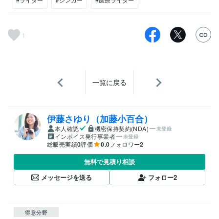
1
一覧に戻る
伊藤さゆり（加藤小百合）
本人確認
機密保持契約(NDA)
未登録
インボイス発行事業者
未登録
総販売実績
0
評価
0.0
フォロワー
2
無料で見積り相談
メッセージを送る
フォロー
2
得意分野