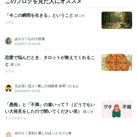
このブログを見た人にオススメ
ことわざ検定5級
取得年 : 2019年
秘書技能検定準1級
取得年 : 2008年
「今この瞬間を生きる」ということ
記事
得意分野
コラム
悩み相談・カウンセリング
愚痴聞き/お悩み相談/話し相手
人生相談
恋愛相談
電話相談
愚痴聞き
話し相手
悩み相談
恋愛
仕事
人間関係
あかり♡心の小部屋
ライティング・翻訳
手紙の作成・添削・校正
2026/07/19 09:06
結婚式
家庭
手紙
サンタクロース
記念日
誕生日
小学校
ファンレター
恋愛で悩んだとき、タロットが教えてくれるこ
と
記事
コラム
元お笑い芸人✨癒しの傾聴者 多聞（たもん
2026/08/07 02:25
「愚痴」と「不満」の違いって？（どうでもい
い大発見をしたので聞いてください笑）
記事
ライフスタイル
みのり｜笑顔と癒しのほっとカフェ✿