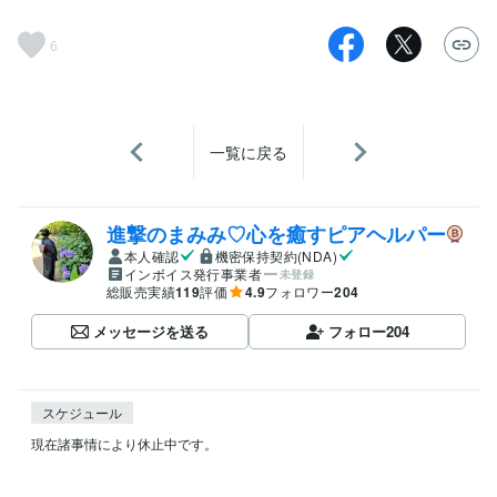
6
一覧に戻る
進撃のまみみ♡心を癒すピアヘルパー
本人確認
機密保持契約(NDA)
インボイス発行事業者
未登録
総販売実績
119
評価
4.9
フォロワー
204
メッセージを送る
フォロー
204
スケジュール
現在諸事情により休止中です。
