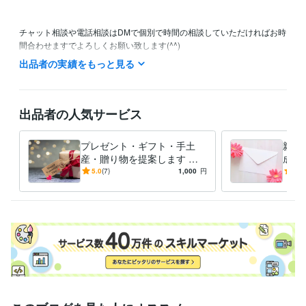
チャット相談や電話相談はDMで個別で時間の相談していただければお時
間合わせますでよろしくお願い致します(^^)

出品者の実績をもっと見る
主に平日の10:00〜15:00にお電話の待機しております。

土日祝日や深夜にも対応可能ですのでご相談ください。

ご予約・お問い合わせ24時間受付中です♪

出品者の人気サービス
【今すぐ相談可能】と表示されている時は

プレゼント・ギフト・手土
親か
購入後すぐにお電話、チャットできます。

産・贈り物を提案します セ
成・
ンスの良いプレゼント選び、
の心
5.0
(7)
1,000
円
4.0
離席中でも対応可能な場合もございます。

ギフトセレクト代行します♪
動さ
特にチャットは朝6:00〜18:00までいつでもご相談ください。

しょ
まずはお気軽にお問い合わせくださいませ♪

皆様からのメッセージお待ちしております(^^)
受賞歴
ココナラ初出品
ココナラ販売実績100件突破
資格・検定
ピアヘルパー
取得年 : 2009年
秘書検定準1級
取得年 : 2010年