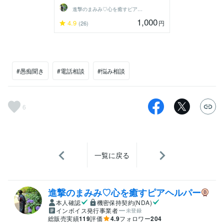
進撃のまみみ♡心を癒すピアヘルパー
1,000
4.9
円
(26)
#愚痴聞き
#電話相談
#悩み相談
6
一覧に戻る
進撃のまみみ♡心を癒すピアヘルパー
本人確認
機密保持契約(NDA)
インボイス発行事業者
未登録
総販売実績
119
評価
4.9
フォロワー
204