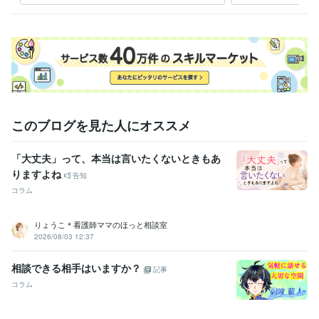
特にチャットは朝6:00〜18:00までいつでもご相談ください。

しょ
まずはお気軽にお問い合わせくださいませ♪

皆様からのメッセージお待ちしております(^^)
受賞歴
ココナラ初出品
ココナラ販売実績100件突破
資格・検定
ピアヘルパー
取得年 : 2009年
秘書検定準1級
取得年 : 2010年
このブログを見た人にオススメ
ことわざ検定5級
取得年 : 2019年
秘書技能検定準1級
取得年 : 2008年
「大丈夫」って、本当は言いたくないときもあ
得意分野
りますよね
告知
悩み相談・カウンセリング
愚痴聞き/お悩み相談/話し相手
コラム
人生相談
恋愛相談
電話相談
愚痴聞き
話し相手
悩み相談
恋愛
仕事
人間関係
ライティング・翻訳
手紙の作成・添削・校正
りょうこ＊看護師ママのほっと相談室
結婚式
家庭
手紙
サンタクロース
記念日
誕生日
小学校
2026/08/03 12:37
ファンレター
相談できる相手はいますか？
記事
コラム