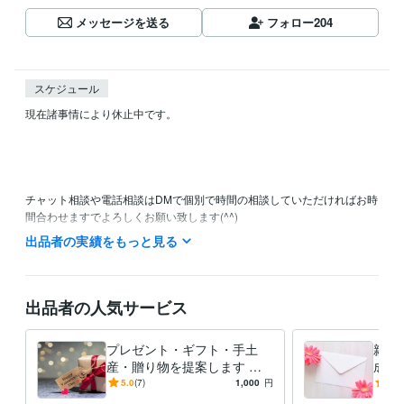
メッセージを送る
フォロー
204
スケジュール
現在諸事情により休止中です。

チャット相談や電話相談はDMで個別で時間の相談していただければお時
間合わせますでよろしくお願い致します(^^)

出品者の実績をもっと見る
主に平日の10:00〜15:00にお電話の待機しております。

土日祝日や深夜にも対応可能ですのでご相談ください。

ご予約・お問い合わせ24時間受付中です♪

出品者の人気サービス
【今すぐ相談可能】と表示されている時は

プレゼント・ギフト・手土
親か
購入後すぐにお電話、チャットできます。

産・贈り物を提案します セ
成・
ンスの良いプレゼント選び、
の心
5.0
(7)
1,000
円
4.0
離席中でも対応可能な場合もございます。

ギフトセレクト代行します♪
動さ